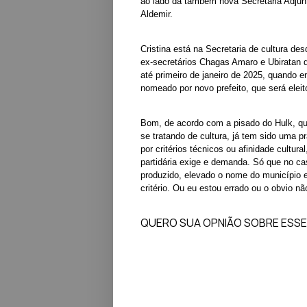
ao lado da também nova Secretária Adjunt
Aldemir.
Cristina está na Secretaria de cultura des
ex-secretários Chagas Amaro e Ubiratan di
até primeiro de janeiro de 2025, quando 
nomeado por novo prefeito, que será eleit
Bom, de acordo com a pisado do Hulk, q
se tratando de cultura, já tem sido uma 
por critérios técnicos ou afinidade cultura
partidária exige e demanda. Só que no cas
produzido, elevado o nome do município e
critério. Ou eu estou errado ou o obvio nã
QUERO SUA OPNIÃO SOBRE ESS