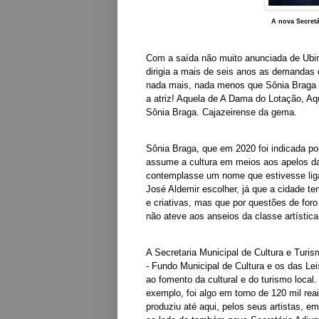
A nova Secretá
Com a saída não muito anunciada de Ubira
dirigia a mais de seis anos as demandas c
nada mais, nada menos que Sônia Braga p
a atriz! Aquela de A Dama do Lotação, Aq
Sônia Braga. Cajazeirense da gema.
Sônia Braga, que em 2020 foi indicada po
assume a cultura em meios aos apelos da 
contemplasse um nome que estivesse ligaçã
José Aldemir escolher, já que a cidade t
e criativas, mas que por questões de foro 
não ateve aos anseios da classe artística
A Secretaria Municipal de Cultura e Tur
- Fundo Municipal de Cultura e os das Lei
ao fomento da cultural e do turismo local
exemplo, foi algo em torno de 120 mil rea
produziu até aqui, pelos seus artistas, e