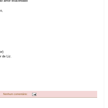
ao amor
exacerbado
o,
or)
 de Liz.
Nenhum comentário: