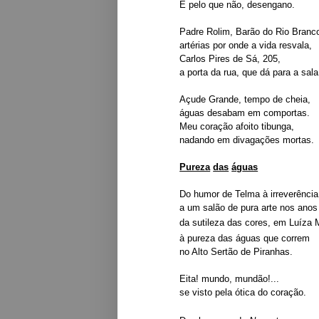
E pelo que não, desengano.
Padre Rolim, Barão do Rio Branc
artérias por onde a vida resvala,
Carlos Pires de Sá, 205,
a porta da rua, que dá para a sala
Açude Grande, tempo de cheia,
águas desabam em comportas.
Meu coração afoito tibunga,
nadando em divagações mortas.
Pureza
das
á
g
uas
Do humor de Telma à irreverência
a um salão de pura arte nos anos
da sutileza das cores, em
Luíza
M
à pureza das águas que correm
no Alto Sertão de Piranhas.
Eita! mundo, mundão!...
se visto pela ótica do coração.