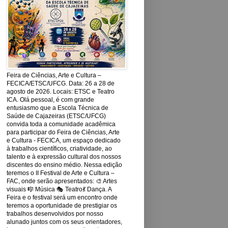
Feira de Ciências, Arte e Cultura –
FECICA/ETSC/UFCG. Data: 26 a 28 de
agosto de 2026. Locais: ETSC e Teatro
ICA. Olá pessoal, é com grande
entusiasmo que a Escola Técnica de
Saúde de Cajazeiras (ETSC/UFCG)
convida toda a comunidade acadêmica
para participar do Feira de Ciências, Arte
e Cultura - FECICA, um espaço dedicado
à trabalhos científicos, criatividade, ao
talento e à expressão cultural dos nossos
discentes do ensino médio. Nessa edição
teremos o II Festival de Arte e Cultura –
FAC, onde serão apresentados: 🎨 Artes
visuais 🎼 Música 🎭 Teatro💃 Dança. A
Feira e o festival será um encontro onde
teremos a oportunidade de prestigiar os
trabalhos desenvolvidos por nosso
alunado juntos com os seus orientadores,