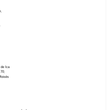
o,
.
 de Ica
 70;
oisés