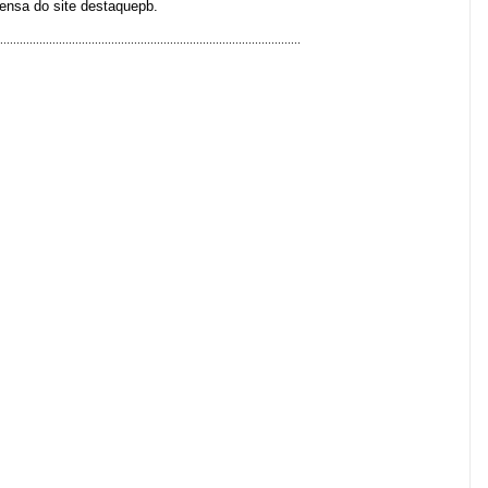
rensa do site destaquepb.
............................................................................................