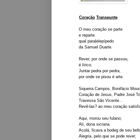
Cora
ç
ão
Transeunte
O meu coração se parte
e reparte
qual paralelepípedo
da Samuel Duarte.
Rever, por onde se passou,
é lírico;
Juntar pedra por pedra,
por onde se pisou é arte.
Siqueira Campos, Bonifácio Mour
Coração de Jesus, Padre José T
Travessa São Vicente...
Revê-las? ao meu coração satisfa
Aqui, morou seu fulano;
Alí, dona sicrana.
Acolá, ficava a bodeg de seu belt
Alegria, pelo que se pode rever;