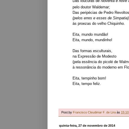
Das loucuras de
Noventa e nove
pelo doutor Waldemar;
Das peripécias de Pedro Revoltos
(pelos erres e esses de Simpatia)
às proezas do velho Chiquinho.
Eita, mundo mundão!
Eita, mundo, mundinho!
Das formas esculturais,
na Expressão de Modesto
(pela essência do picolé de Walm
à ressonância do moderno em Flor
Eita, tempinho bom!
Eita, tempo feliz.
Post.by
Francisco Cleudimar F. de Lira
às
15:10
quinta-feira, 27 de novembro de 2014