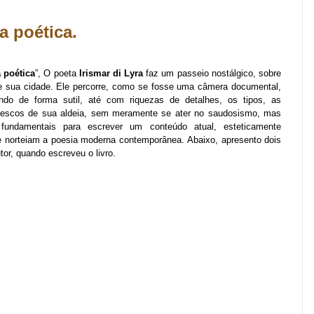
a poética.
 poética
”, O poeta
Irismar di Lyra
faz um passeio nostálgico, sobre
l de sua cidade. Ele percorre, como se fosse uma câmera documental,
ndo de forma sutil, até com riquezas de detalhes, os tipos, as
orescos de sua aldeia, sem meramente se ater no saudosismo, mas
fundamentais para escrever um conteúdo atual, esteticamente
ue norteiam a poesia moderna contemporânea.
Abaixo, apresento dois
or, quando escreveu o livro.