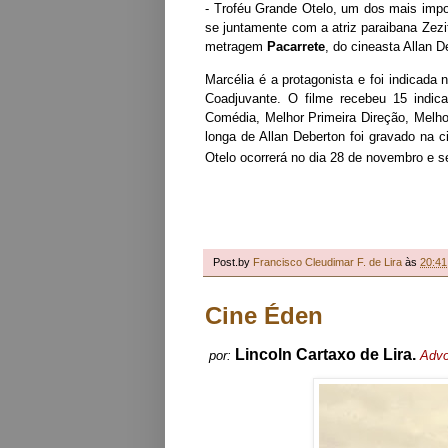
- Troféu Grande Otelo, um dos mais impo
se juntamente com a atriz paraibana Zez
metragem
Pacarrete
, do cineasta Allan 
Marcélia é a protagonista e foi indicada 
Coadjuvante. O filme recebeu 15 indic
Comédia, Melhor Primeira Direção, Melho
longa de Allan Deberton foi gravado na 
Otelo ocorrerá no dia 28 de novembro e se
Post.by
Francisco Cleudimar F. de Lira
às
20:41
Cine Éden
Lincoln Cartaxo de Lira
.
por:
Advo