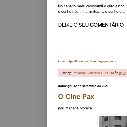
No cenário mais verossímil o grito estri
o sonho não tinha limites. E o sonho era
DEIXE O SEU
COMENTÁRIO
fonte:
https://lincolncartaxo.blogspot.com/
Post.by
Francisco Cleudimar F. de Lira
às
04:11
domingo, 12 de setembro de 2021
O Cine Pax
por:
Mariana Moreira