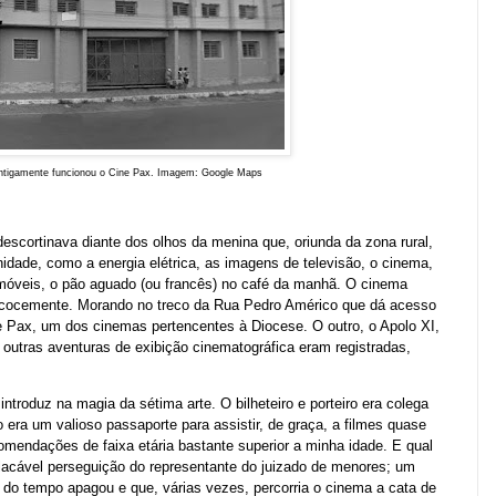
antigamente funcionou o Cine Pax. Imagem: Google Maps
scortinava diante dos olhos da menina que, oriunda da zona rural,
dade, como a energia elétrica, as imagens de televisão, o cinema,
móveis, o pão aguado (ou francês) no café da manhã. O cinema
recocemente. Morando no treco da Rua Pedro Américo que dá acesso
e Pax, um dos cinemas pertencentes à Diocese. O outro, o Apolo XI,
 outras aventuras de exibição cinematográfica eram registradas,
troduz na magia da sétima arte. O bilheteiro e porteiro era colega
era um valioso passaporte para assistir, de graça, a filmes quase
comendações de faixa etária bastante superior a minha idade. E qual
lacável perseguição do representante do juizado de menores; um
do tempo apagou e que, várias vezes, percorria o cinema a cata de