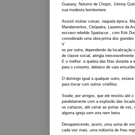
Guarany, Noturno de Chopin, Johnny Gui
sua
modesta
bomboniere.
Assisti muitas coisas, naquela época. M
Mandamentos, Cleópatra, Laurence da Aráb
escravo rebelde Spartacus , com Kirk Do
considerado uma obra-prima dos grandes 
V
ez por outra, dependendo da localização d
de classe social, atingia inexoravelmente
E o melhor: a quebra das fitas durante a
para o
conserto, debaixo de vaia ensurdec
O domingo igual a qualquer outro, estava 
para trocar com outros cinéfilos.
Soube, por amigos, que ele resistiu até o 
paralelamente com a explosão das locado
os cartazes, até cerrar as portas de vez,
alguma igreja sem eira nem beira.
Desaparecendo, assim, uma usina de sonho
cada vez mais, uma indústria de frias re