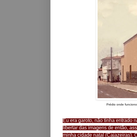
Prédio onde funciono
Eu era garoto, não tinha entrado
libertar das
imagens de então, as
minha cidade natal (Cajazeiras).