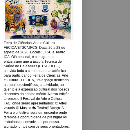
Feira de Ciências, Arte e Cultura –
FECICA/ETSC/UFCG. Data: 26 a 28 de
agosto de 2026. Locais: ETSC e Teatro
ICA. Olá pessoal, é com grande
entusiasmo que a Escola Técnica de
Saúde de Cajazeiras (ETSC/UFCG)
convida toda a comunidade acadêmica
para participar do Feira de Ciências, Arte
e Cultura - FECICA, um espaço dedicado
à trabalhos científicos, criatividade, ao
talento e à expressão cultural dos nossos
discentes do ensino médio. Nessa edição
teremos o II Festival de Arte e Cultura –
FAC, onde serão apresentados: 🎨 Artes
visuais 🎼 Música 🎭 Teatro💃 Dança. A
Feira e o festival será um encontro onde
teremos a oportunidade de prestigiar os
trabalhos desenvolvidos por nosso
alunado juntos com os seus orientadores,