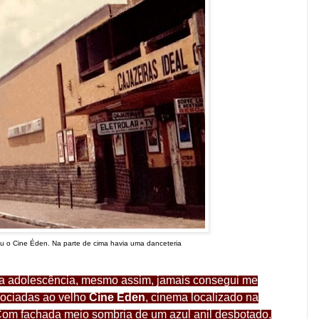
u o Cine Éden. Na parte de cima havia uma danceteria
 na adolescência, mesmo assim, jamais consegui me
sociadas ao velho
Cine Éden
, cinema localizado na
 Com fachada meio sombria de um azul anil desbotado,