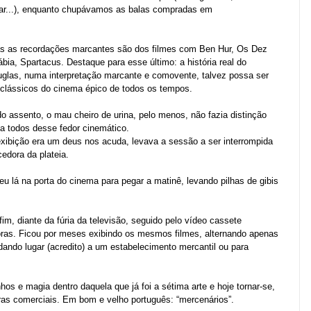
tar...), enquanto chupávamos as balas compradas em
as as recordações marcantes são dos filmes com Ben Hur, Os Dez
ia, Spartacus. Destaque para esse último: a história real do
uglas, numa interpretação marcante e comovente, talvez possa ser
clássicos do cinema épico de todos os tempos.
o assento, o mau cheiro de urina, pelo menos, não fazia distinção
 a todos desse fedor cinemático.
 exibição era um deus nos acuda, levava a sessão a ser interrompida
edora da plateia.
eu lá na porta do cinema para pegar a matinê, levando pilhas de gibis
fim, diante da fúria da televisão, seguido pelo vídeo cassete
ras. Ficou por meses exibindo os mesmos filmes, alternando apenas
 dando lugar (acredito) a um estabelecimento mercantil ou para
s e magia dentro daquela que já foi a sétima arte e hoje tornar-se,
gras comerciais. Em bom e velho português: “mercenários”.