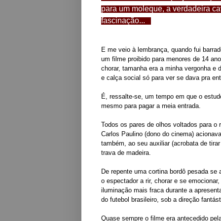
para um moleque, a verdadeira ca
fascinação...
E me veio à lembrança, quando fui barrado
um filme proibido para menores de 14 anos
chorar, tamanha era a minha vergonha e
e
calça social só para ver se dava pra en
É, ressalte-se, um tempo em que o estudo
mesmo para pagar a meia entrada.
Todos os pares de olhos voltados para o 
Carlos Paulino (dono do cinema) acionava 
também, ao seu auxiliar (acrobata de tira
trava de madeira.
De repente uma cortina bordô pesada se ab
o
espectador a rir, chorar e se emocionar
iluminação mais fraca durante a apresentaç
do futebol brasileiro, sob a direção fantá
Quase sempre o filme era antecedido pela 