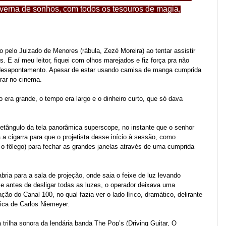
verna de sonhos, com todos os tesouros de magia,
 pelo Juizado de Menores (rábula, Zezé Moreira) ao tentar assistir
. E aí meu leitor, fiquei com olhos marejados e fiz força pra não
 desapontamento. Apesar de estar usando camisa de manga cumprida
trar no cinema.
 era grande, o tempo era largo e o dinheiro curto, que só dava
retângulo da tela panorâmica superscope, no instante que o senhor
a cigarra para que o projetista desse início à sessão, como
r o fôlego) para fechar as grandes janelas através de uma cumprida
ria para a sala de projeção, onde saia o feixe de luz levando
, e antes de desligar todas as luzes, o operador deixava uma
ão do Canal 100, no qual fazia ver o lado lírico, dramático, delirante
stica de Carlos Niemeyer.
trilha sonora da lendária banda The Pop’s (Driving Guitar, O