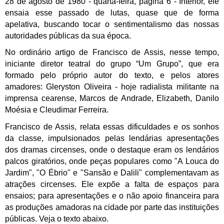
28 de agosto de 1980 - quarta-feira, página 6 - Interior, ele
ensaia esse passado de lutas, quase que de forma
apelativa, buscando tocar o sentimentalismo das nossas
autoridades públicas da sua época.
No ordinário artigo de Francisco de Assis, nesse tempo,
iniciante diretor teatral do grupo “Um Grupo”, que era
formado pelo próprio autor do texto, e pelos atores
amadores: Gleryston Oliveira - hoje radialista militante na
imprensa cearense, Marcos de Andrade, Elizabeth, Danilo
Moésia e Cleudimar Ferreira.
Francisco de Assis, relata essas dificuldades e os sonhos
da classe, impulsionados pelas lendárias apresentações
dos dramas circenses, onde o destaque eram os lendários
palcos giratórios, onde peças populares como "A Louca do
Jardim", "O Ébrio" e "Sansão e Dalili" complementavam as
atrações circenses. Ele expõe a falta de espaços para
ensaios; para apresentações e o não apoio financeira para
as produções amadoras na cidade por parte das instituições
públicas. Veja o texto abaixo.