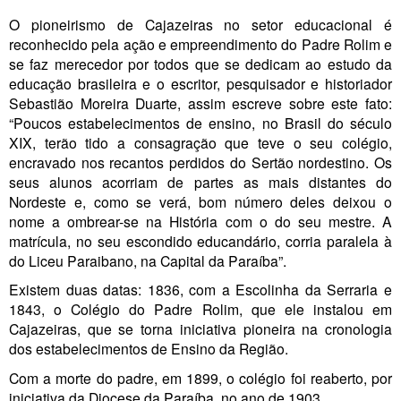
O pioneirismo de Cajazeiras no setor educacional é
reconhecido pela ação e empreendimento do Padre Rolim e
se faz merecedor por todos que se dedicam ao estudo da
educação brasileira e o escritor, pesquisador e historiador
Sebastião Moreira Duarte, assim escreve sobre este fato:
“Poucos estabelecimentos de ensino, no Brasil do século
XIX, terão tido a consagração que teve o seu colégio,
encravado nos recantos perdidos do Sertão nordestino. Os
seus alunos acorriam de partes as mais distantes do
Nordeste e, como se verá, bom número deles deixou o
nome a ombrear-se na História com o do seu mestre. A
matrícula, no seu escondido educandário, corria paralela à
do Liceu Paraibano, na Capital da Paraíba”.
Existem duas datas: 1836, com a Escolinha da Serraria e
1843, o Colégio do Padre Rolim, que ele instalou em
Cajazeiras, que se torna iniciativa pioneira na cronologia
dos estabelecimentos de Ensino da Região.
Com a morte do padre, em 1899, o colégio foi reaberto, por
iniciativa da Diocese da Paraíba, no ano de 1903.