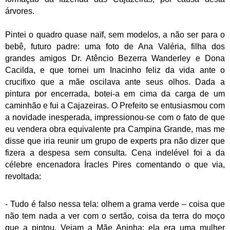
árvores.
Pintei o quadro quase naïf, sem modelos, a não ser para o
bebê, futuro padre: uma foto de Ana Valéria, filha dos
grandes amigos Dr. Atêncio Bezerra Wanderley e Dona
Cacilda, e que tornei um Inacinho feliz da vida ante o
crucifixo que a mãe oscilava ante seus olhos. Dada a
pintura por encerrada, botei-a em cima da carga de um
caminhão e fui a Cajazeiras. O Prefeito se entusiasmou com
a novidade inesperada, impressionou-se com o fato de que
eu vendera obra equivalente pra Campina Grande, mas me
disse que iria reunir um grupo de experts pra não dizer que
fizera a despesa sem consulta. Cena indelével foi a da
célebre encenadora Íracles Pires comentando o que via,
revoltada:
- Tudo é falso nessa tela: olhem a grama verde – coisa que
não tem nada a ver com o sertão, coisa da terra do moço
que a pintou. Vejam a Mãe Aninha: ela era uma mulher