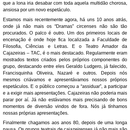
que a lona iria desabar com toda aquela multidão chorosa,
ansiosa por um novo espetáculo.
Estamos mais recentemente agora, há uns 10 anos atrás,
onde já não mais os “Dramas” circenses não são tão
procurados. O palco é outro. Um dos primeiros locais de
encenação é onde hoje fica localizada a Faculdade de
Filosofia, Ciências e Letras. E o Teatro Amador da
Cajazeiras – TAC, é o mais destacado. Regularmente eram
mostrados textos criados pelos próprios componentes do
grupo, destacando entre eles Geraldo Ludgero, já falecido,
Francisquinha Oliveira, Nazaré e outros. Depois nós
mesmos criávamos e apresentávamos nossos próprios
espetáculos. E o público começou a “assiduar”, a participar
e a exigir mais apresentações. Cajazeiras não poderia mais
parar por aí. Já não estávamos mais precisando de bons
momentos de diversão vindos de fora. Nós já tínhamos
nossas próprias apresentações.
Finalmente chagamos aos anos 80, depois de uma longa
pausa. Os grupos teatrais de cajazeirenses já não mais são