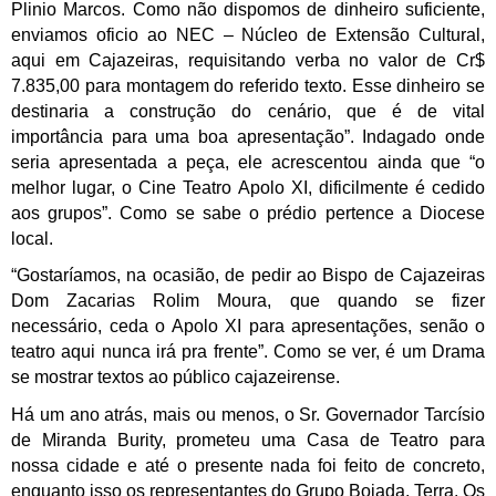
Plinio Marcos. Como não dispomos de dinheiro suficiente,
enviamos oficio ao NEC – Núcleo de Extensão Cultural,
aqui em Cajazeiras, requisitando verba no valor de Cr$
7.835,00 para montagem do referido texto. Esse dinheiro se
destinaria a construção do cenário, que é de vital
importância para uma boa apresentação”. Indagado onde
seria apresentada a peça, ele acrescentou ainda que “o
melhor lugar, o Cine Teatro Apolo XI, dificilmente é cedido
aos grupos”. Como se sabe o prédio pertence a Diocese
local.
“Gostaríamos, na ocasião, de pedir ao Bispo de Cajazeiras
Dom Zacarias Rolim Moura, que quando se fizer
necessário, ceda o Apolo XI para apresentações, senão o
teatro aqui nunca irá pra frente”. Como se ver, é um Drama
se mostrar textos ao público cajazeirense.
Há um ano atrás, mais ou menos, o Sr. Governador Tarcísio
de Miranda Burity, prometeu uma Casa de Teatro para
nossa cidade e até o presente nada foi feito de concreto,
enquanto isso os representantes do Grupo Boiada, Terra, Os