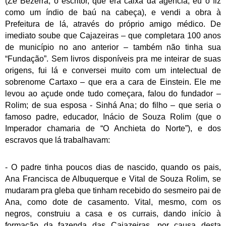
(Zé Bezerra, o escritor, que era caixa da agência, eu o fiz
como um índio de baú na cabeça), e vendi a obra à
Prefeitura de lá, através do próprio amigo médico. De
imediato soube que Cajazeiras – que completara 100 anos
de município no ano anterior – também não tinha sua
“Fundação”. Sem livros disponíveis pra me inteirar de suas
origens, fui lá e conversei muito com um intelectual de
sobrenome Cartaxo – que era a cara de Einstein. Ele me
levou ao açude onde tudo começara, falou do fundador –
Rolim; de sua esposa - Sinhá Ana; do filho – que seria o
famoso padre, educador, Inácio de Souza Rolim (que o
Imperador chamaria de “O Anchieta do Norte”), e dos
escravos que lá trabalhavam:
- O padre tinha poucos dias de nascido, quando os pais,
Ana Francisca de Albuquerque e Vital de Souza Rolim, se
mudaram pra gleba que tinham recebido do sesmeiro pai de
Ana, como dote de casamento. Vital, mesmo, com os
negros, construiu a casa e os currais, dando início à
formação da fazenda das Cajazeiras, por causa desta