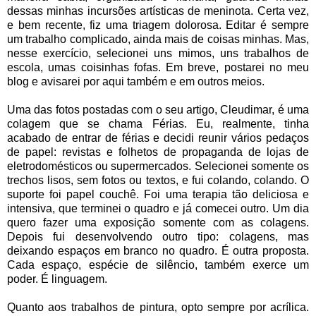
dessas minhas incursões artísticas de meninota. Certa vez,
e bem recente, fiz uma triagem dolorosa. Editar é sempre
um trabalho complicado, ainda mais de coisas minhas. Mas,
nesse exercício, selecionei uns mimos, uns trabalhos de
escola, umas coisinhas fofas. Em breve, postarei no meu
blog e avisarei por aqui também e em outros meios.
Uma das fotos postadas com o seu artigo, Cleudimar, é uma
colagem que se chama Férias. Eu, realmente, tinha
acabado de entrar de férias e decidi reunir vários pedaços
de papel: revistas e folhetos de propaganda de lojas de
eletrodomésticos ou supermercados. Selecionei somente os
trechos lisos, sem fotos ou textos, e fui colando, colando. O
suporte foi papel couchê. Foi uma terapia tão deliciosa e
intensiva, que terminei o quadro e já comecei outro. Um dia
quero fazer uma exposição somente com as colagens.
Depois fui desenvolvendo outro tipo: colagens, mas
deixando espaços em branco no quadro. É outra proposta.
Cada espaço, espécie de silêncio, também exerce um
poder. É linguagem.
Quanto aos trabalhos de pintura, opto sempre por acrílica.