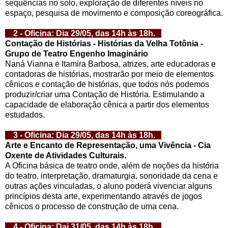
sequências no solo, exploração de diferentes níveis no
espaço, pesquisa de movimento e composição coreográfica.
2 - Oficina: Dia 29/05, das 14h às 18h.
Contação de Histórias - Histórias da Velha Totônia -
Grupo de Teatro Engenho Imaginário
Naná Vianna e Itamira Barbosa, atrizes, arte educadoras e
contadoras de histórias, mostrarão por meio de elementos
cênicos e contação de histórias, que todos nós podemos
produzir/criar uma Contação de História. Estimulando a
capacidade de elaboração cênica a partir dos elementos
estudados.
3 - Oficina: Dia 29/05, das 14h às 18h.
Arte e Encanto de Representação, uma Vivência - Cia
Oxente de Atividades Culturais.
A Oficina básica de teatro onde, além de noções da história
do teatro, interpretação, dramaturgia, sonoridade da cena e
outras ações vinculadas, o aluno poderá vivenciar alguns
princípios desta arte, experimentando através de jogos
cênicos o processo de construção de uma cena.
4 - Oficina: Dai 31/05, das 14h às 18h.