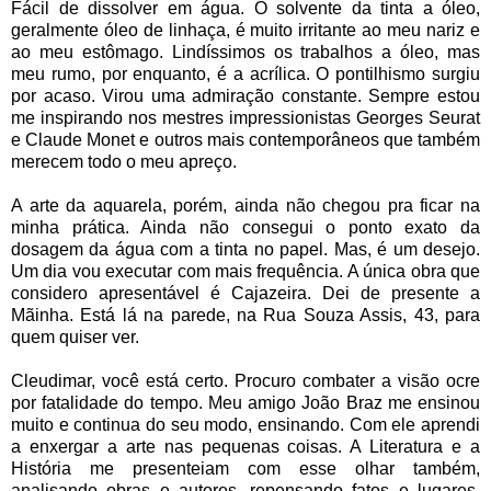
Fácil de dissolver em água. O solvente da tinta a óleo,
geralmente óleo de linhaça, é muito irritante ao meu nariz e
ao meu estômago. Lindíssimos os trabalhos a óleo, mas
meu rumo, por enquanto, é a acrílica. O pontilhismo surgiu
por acaso. Virou uma admiração constante. Sempre estou
me inspirando nos mestres impressionistas Georges Seurat
e Claude Monet e outros mais contemporâneos que também
merecem todo o meu apreço.
A arte da aquarela, porém, ainda não chegou pra ficar na
minha prática. Ainda não consegui o ponto exato da
dosagem da água com a tinta no papel. Mas, é um desejo.
Um dia vou executar com mais frequência. A única obra que
considero apresentável é Cajazeira. Dei de presente a
Mãinha. Está lá na parede, na Rua Souza Assis, 43, para
quem quiser ver.
Cleudimar, você está certo. Procuro combater a visão ocre
por fatalidade do tempo. Meu amigo João Braz me ensinou
muito e continua do seu modo, ensinando. Com ele aprendi
a enxergar a arte nas pequenas coisas. A Literatura e a
História me presenteiam com esse olhar também,
analisando obras e autores, repensando fatos e lugares.