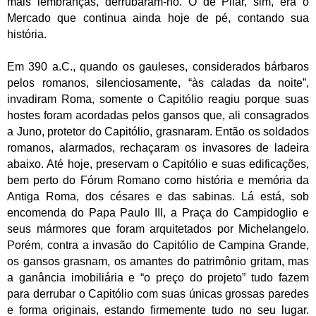
mais lembranças, derrubaram-no. O de Pilar, sim, era o
Mercado que continua ainda hoje de pé, contando sua
história.
Em 390 a.C., quando os gauleses, considerados bárbaros
pelos romanos, silenciosamente, “às caladas da noite”,
invadiram Roma, somente o Capitólio reagiu porque suas
hostes foram acordadas pelos gansos que, ali consagrados
a Juno, protetor do Capitólio, grasnaram. Então os soldados
romanos, alarmados, rechaçaram os invasores de ladeira
abaixo. Até hoje, preservam o Capitólio e suas edificações,
bem perto do Fórum Romano como história e memória da
Antiga Roma, dos césares e das sabinas. Lá está, sob
encomenda do Papa Paulo III, a Praça do Campidoglio e
seus mármores que foram arquitetados por Michelangelo.
Porém, contra a invasão do Capitólio de Campina Grande,
os gansos grasnam, os amantes do patrimônio gritam, mas
a ganância imobiliária e “o preço do projeto” tudo fazem
para derrubar o Capitólio com suas únicas grossas paredes
e forma originais, estando firmemente tudo no seu lugar.