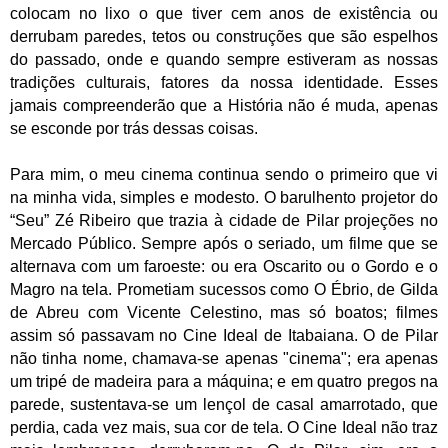
colocam no lixo o que tiver cem anos de existência ou
derrubam paredes, tetos ou construções que são espelhos
do passado, onde e quando sempre estiveram as nossas
tradições culturais, fatores da nossa identidade. Esses
jamais compreenderão que a História não é muda, apenas
se esconde por trás dessas coisas.
Para mim, o meu cinema continua sendo o primeiro que vi
na minha vida, simples e modesto. O barulhento projetor do
“Seu” Zé Ribeiro que trazia à cidade de Pilar projeções no
Mercado Público. Sempre após o seriado, um filme que se
alternava com um faroeste: ou era Oscarito ou o Gordo e o
Magro na tela. Prometiam sucessos como O Ébrio, de Gilda
de Abreu com Vicente Celestino, mas só boatos; filmes
assim só passavam no Cine Ideal de Itabaiana. O de Pilar
não tinha nome, chamava-se apenas "cinema"; era apenas
um tripé de madeira para a máquina; e em quatro pregos na
parede, sustentava-se um lençol de casal amarrotado, que
perdia, cada vez mais, sua cor de tela. O Cine Ideal não traz