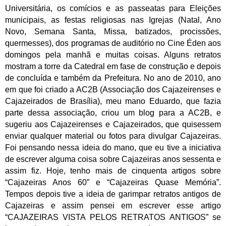
Universitária, os comícios e as passeatas para Eleições
municipais, as festas religiosas nas Igrejas (Natal, Ano
Novo, Semana Santa, Missa, batizados, procissões,
quermesses), dos programas de auditório no Cine Éden aos
domingos pela manhã e muitas coisas. Alguns retratos
mostram a torre da Catedral em fase de construção e depois
de concluída e também da Prefeitura.
No ano de 2010, ano
em que foi criado a AC2B (Associação dos Cajazeirenses e
Cajazeirados de Brasília), meu mano Eduardo, que fazia
parte dessa associação, criou um blog para a AC2B, e
sugeriu aos Cajazeirenses e Cajazeirados, que quisessem
enviar qualquer material ou fotos para divulgar Cajazeiras.
Foi pensando nessa ideia do mano, que eu tive a iniciativa
de escrever alguma coisa sobre Cajazeiras anos sessenta e
assim fiz.
Hoje, tenho mais de cinquenta artigos sobre
“Cajazeiras Anos 60” e “Cajazeiras Quase Memória”.
Tempos depois tive a ideia de garimpar retratos antigos de
Cajazeiras e assim pensei em escrever esse artigo
“CAJAZEIRAS VISTA PELOS RETRATOS ANTIGOS” se