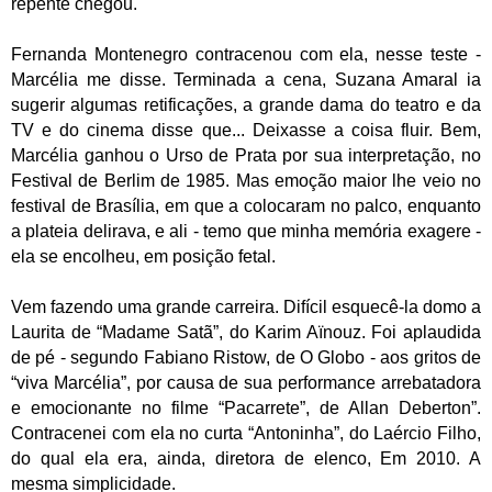
repente chegou.
Fernanda Montenegro contracenou com ela, nesse teste -
Marcélia me disse. Terminada a cena, Suzana Amaral ia
sugerir algumas retificações, a grande dama do teatro e da
TV e do cinema disse que... Deixasse a coisa fluir. Bem,
Marcélia ganhou o Urso de Prata por sua interpretação, no
Festival de Berlim de 1985. Mas emoção maior lhe veio no
festival de Brasília, em que a colocaram no palco, enquanto
a plateia delirava, e ali - temo que minha memória exagere -
ela se encolheu, em posição fetal.
Vem fazendo uma grande carreira. Difícil esquecê-la domo a
Laurita de “Madame Satã”, do Karim Aïnouz. Foi aplaudida
de pé - segundo Fabiano Ristow, de O Globo - aos gritos de
“viva Marcélia”, por causa de sua performance arrebatadora
e emocionante no filme “Pacarrete”, de Allan Deberton”.
Contracenei com ela no curta “Antoninha”, do Laércio Filho,
do qual ela era, ainda, diretora de elenco, Em 2010. A
mesma simplicidade.