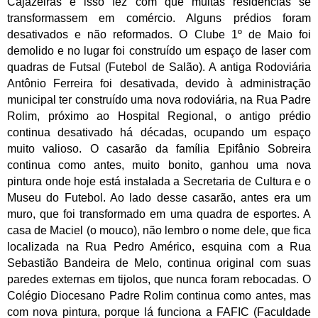
Cajazeiras e isso fez com que muitas residências se
transformassem em comércio. Alguns prédios foram
desativados e não reformados. O Clube 1º de Maio foi
demolido e no lugar foi construído um espaço de laser com
quadras de Futsal (Futebol de Salão). A antiga Rodoviária
Antônio Ferreira foi desativada, devido à administração
municipal ter construído uma nova rodoviária, na Rua Padre
Rolim, próximo ao Hospital Regional, o antigo prédio
continua desativado há décadas, ocupando um espaço
muito valioso. O casarão da família Epifânio Sobreira
continua como antes, muito bonito, ganhou uma nova
pintura onde hoje está instalada a Secretaria de Cultura e o
Museu do Futebol. Ao lado desse casarão, antes era um
muro, que foi transformado em uma quadra de esportes. A
casa de Maciel (o mouco), não lembro o nome dele, que fica
localizada na Rua Pedro Américo, esquina com a Rua
Sebastião Bandeira de Melo, continua original com suas
paredes externas em tijolos, que nunca foram rebocadas. O
Colégio Diocesano Padre Rolim continua como antes, mas
com nova pintura, porque lá funciona a FAFIC (Faculdade