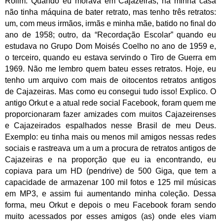
Rolim. Quando eu morava em Cajazeiras, na minha casa
não tinha máquina de bater retrato, mas tenho três retratos:
um, com meus irmãos, irmãs e minha mãe, batido no final do
ano de 1958; outro, da “Recordação Escolar” quando eu
estudava no Grupo Dom Moisés Coelho no ano de 1959 e,
o terceiro, quando eu estava servindo o Tiro de Guerra em
1969. Não me lembro quem bateu esses retratos. Hoje, eu
tenho um arquivo com mais de oitocentos retratos antigos
de Cajazeiras. Mas como eu consegui tudo isso! Explico. O
antigo Orkut e a atual rede social Facebook, foram quem me
proporcionaram fazer amizades com muitos Cajazeirenses
e Cajazeirados espalhados nesse Brasil de meu Deus.
Exemplo: eu tinha mais ou menos mil amigos nessas redes
sociais e rastreava um a um a procura de retratos antigos de
Cajazeiras e na proporção que eu ia encontrando, eu
copiava para um HD (pendrive) de 500 Giga, que tem a
capacidade de armazenar 100 mil fotos e 125 mil músicas
em MP3, e assim fui aumentando minha coleção. Dessa
forma, meu Orkut e depois o meu Facebook foram sendo
muito acessados por esses amigos (as) onde eles viam