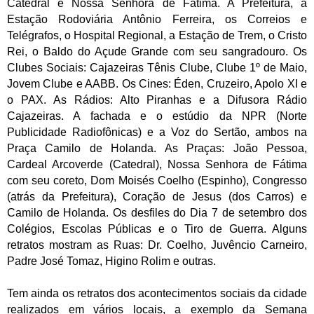
Catedral e Nossa Senhora de Fátima. A Prefeitura, a
Estação Rodoviária Antônio Ferreira, os Correios e
Telégrafos, o Hospital Regional, a Estação de Trem, o Cristo
Rei, o Baldo do Açude Grande com seu sangradouro. Os
Clubes Sociais: Cajazeiras Tênis Clube, Clube 1º de Maio,
Jovem Clube e AABB. Os Cines: Éden, Cruzeiro, Apolo XI e
o PAX. As Rádios: Alto Piranhas e a Difusora Rádio
Cajazeiras. A fachada e o estúdio da NPR (Norte
Publicidade Radiofônicas) e a Voz do Sertão, ambos na
Praça Camilo de Holanda. As Praças: João Pessoa,
Cardeal Arcoverde (Catedral), Nossa Senhora de Fátima
com seu coreto, Dom Moisés Coelho (Espinho), Congresso
(atrás da Prefeitura), Coração de Jesus (dos Carros) e
Camilo de Holanda. Os desfiles do Dia 7 de setembro dos
Colégios, Escolas Públicas e o Tiro de Guerra. Alguns
retratos mostram as Ruas: Dr. Coelho, Juvêncio Carneiro,
Padre José Tomaz, Higino Rolim e outras.
Tem ainda os retratos dos acontecimentos sociais da cidade
realizados em vários locais, a exemplo da Semana