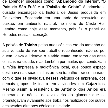
de aprender, sucessos como: “
Abandono do Interior
”, “
O
País de São Fuá
” e a
“
Paixão de Cristo
”. A
primeira e
ousada encenação da história de Jesus produzida em
Cajazeiras. E
ncenada em uma tarde de sexta-feira da
paixão, em ambiente natural, no morro do Cristo Rei.
Lembro como hoje esse momento, pois fiz o papel de
Herodes nessa encenação.
A paixão de
Toinho
pelas artes cênicas era do tamanho de
sua vontade de ver seu trabalho reconhecido, não só por
quem lidava e liderava o alarido teatral em torno das artes
cênicas na cidade, mas também por muitos que conduziam
a mídia impressa e radiofônica local, que pouco espaço
destinava nas suas mídias ao seu trabalho - se comparado
com o que se divulgava nesses veículos de imprensa, dos
demais grupos de teatro em atividades em Cajazeiras.
Mesmo assim a resistência de
Antônio dos Anjo
s era
superante e não o deixava atrás do glamour que se
promulgavam vivamente aos trabalhos realizados por outros
destacados diretores cênicos na cidade.