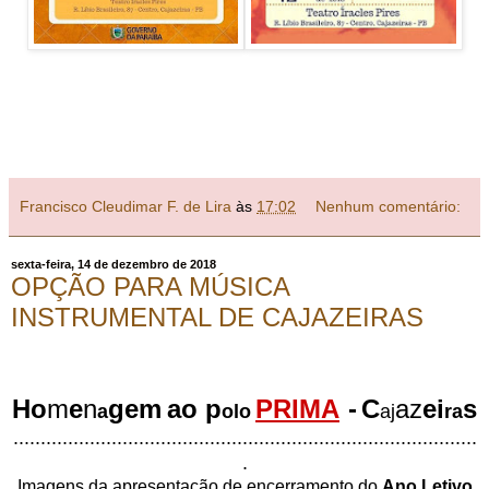
Francisco Cleudimar F. de Lira
às
17:02
Nenhum comentário:
sexta-feira, 14 de dezembro de 2018
OPÇÃO PARA MÚSICA
INSTRUMENTAL DE CAJAZEIRAS
Ho
m
e
n
ge
m
ao p
PRIMA
-
C
az
ei
s
a
olo
aj
ra
.....................................................................................
.
Imagens da apresentação de encerramento do
Ano Letivo