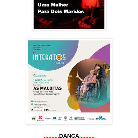
..........
DANÇA
..........