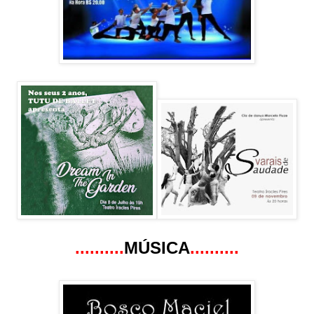
..
........
MÚSICA
..........