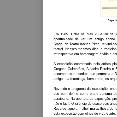
Capa d
Era 1985. Entre os dias 26 e 30 de ja
oportunidade de ver um antigo sonho 
Braga, do Teatro Íracles Pires, reivindic
teatral. Nesses mesmos dias, o tradicio
retrospectiva em homenagem à vida e obra
A exposição coordenada pela artista pl
Gregório Guimarães, Aldacira Pereira e 
documentos e escritos que pertencia a 
amigos da teatróloga, bem como, os arqu
Revendo o programa da exposição, encon
que bem define como era o carisma de 
paraibano. Na abertura da exposição, pr
não é fácil. O silêncio de quase seis an
Recorde aquela mulher maravilhosa de for
esta exposição com olhos de vida e arte. 