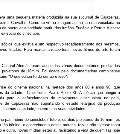
cava uma pequena matéria produzida na sua sucursal de Cajazeiras,
adimir Carvalho
. Como se vê na imagem acima, a nota veiculada no
a de soerguer a entidade partiu dos irmãos
Eugênio
e
Petrus
Alencar
s ex-sócio do cineclube.
 sócios que existia e um respectivo recadastramento dos mesmos,
ovos filiados. Para marcar a reabertura, novos filmes de arte foram
o Cultural Alemã
, foram adquiridos vários documentários produzidos
s projetores de 16mim. Foi doada pelo documentarista campinense
ário "O que eu conto do sertão é isso".
 crise do cinema nacional na metade dos anos 80 e anos 90, que
as da cidade -
Cine Éden
,
Pax
e
Apolo XI
. A inércia que atingiu a
ibuiu para o esfacelamento do movimento cineclubista no país,
ube de Cajazeiras não suportando o estado letárgico da produção
s cinemas da cidade, encerrou as suas atividades.
o patrimônio do cineclube? Isto é, os dois projetores de 16 mim, os
 tão irônico, o aparecimento desse material talvez não tivesse tanta
 é outro, novas mídias estão ai, facilitando a vida de quem faz hoje