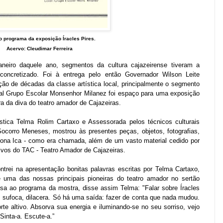
o programa da exposição Íracles Pires.
Acervo: Cleudimar Ferreira
neiro daquele ano, segmentos da cultura cajazeirense tiveram a
concretizado. Foi à entrega pelo então Governador Wilson Leite
ação de décadas da classe artística local, principalmente o segmento
nal Grupo Escolar Monsenhor Milanez foi espaço para uma exposição
 da diva do teatro amador de Cajazeiras.
ástica Telma Rolim Cartaxo e Assessorada pelos técnicos culturais
Socorro Meneses, mostrou às presentes peças, objetos, fotografias,
Dona Ica - como era chamada, além de um vasto material cedido por
ivos do TAC - Teatro Amador de Cajazeiras.
trei na apresentação bonitas palavras escritas por Telma Cartaxo,
uma das nossas principais pioneiras do teatro amador no sertão
esa ao programa da mostra, disse assim Telma: "Falar sobre Íracles
os sufoca, dilacera. Só há uma saída: fazer de conta que nada mudou.
te altivo. Absorva sua energia e iluminando-se no seu sorriso, vejo
Sinta-a. Escute-a.”