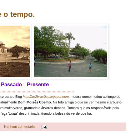
e o tempo.
Passado
-
Presente
............................................................
eto
para o Blog
http://
ac2brasilia.blogspot.com
, mostra como mudou ao longo do
 atualmente
Dom Moisés Coelho
. Na foto antiga o que se ver mesmo é arbusto-
om muito verde, gramado e árvores densas. Tomara que os responsáveis pela
 faça
"poda"
descriminada, tirando a beleza do verde que há.
Nenhum comentário: