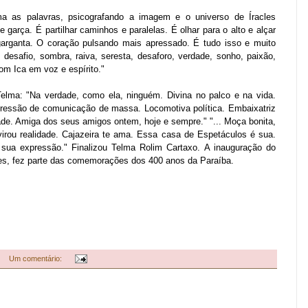
a as palavras, psicografando a imagem e o universo de Íracles
e garça. É partilhar caminhos e paralelas. É olhar para o alto e alçar
arganta. O coração pulsando mais apressado. É tudo isso e muito
, desafio, sombra, raiva, seresta, desaforo, verdade, sonho, paixão,
com Ica em voz e espírito."
lma: "Na verdade, como ela, ninguém. Divina no palco e na vida.
ressão de comunicação de massa. Locomotiva política. Embaixatriz
ade. Amiga dos seus amigos ontem, hoje e sempre." "... Moça bonita,
irou realidade. Cajazeira te ama. Essa casa de Espetáculos é sua.
e sua expressão." Finalizou Telma Rolim Cartaxo. A inauguração do
ires, fez parte das comemorações dos 400 anos da Paraíba.
Um comentário: