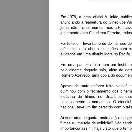
Em 1979, o jornal oficial
A União
, publi
anunciando a reabertura do
Cineclube Wl
jornal não traz os nomes, mas a tentativ
juntamente com
Cleudimar
Ferreira
, todo
Foi feito um levantamento do número de
além disso, foi aberto inscrições para n
alugados em uma distribuidora no Recife.
Em uma parceria feita com um
Institut
pelo cinema daquele país, além de doi
Romero Azevedo
, uma cópia do document
Apesar de tanto esforço feito, veio à
culminou com o fechamento dos cinem
indústria de filmes no Brasil, contr
principalmente o nordestino. O cinecl
nacional, teve um fim parecido com o trê
Ai vem uma pergunta: onde está o pequen
filmes e uma tela de exibição? Não sendo
importância assim, haja visto que o tempo