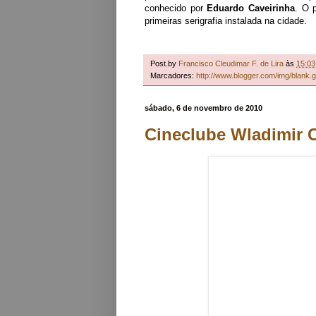
conhecido por
Eduardo Caveirinha
. O p
primeiras serigrafia instalada na cidade.
Post.by
Francisco Cleudimar F. de Lira
às
15:03
Marcadores:
http://www.blogger.com/img/blank.g
sábado, 6 de novembro de 2010
Cineclube Wladimir C