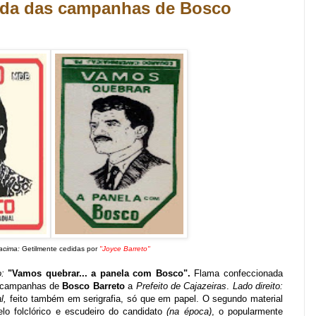
nda das campanhas de Bosco
 acima:
Getilmente cedidas por
"Joyce Barreto"
:
"Vamos quebrar... a panela com Bosco".
Flama confeccionada
as campanhas de
Bosco Barreto
a
Prefeito de Cajazeiras
.
Lado direito:
al,
feito também em serigrafia, só que em papel. O segundo material
pelo folclórico e escudeiro do candidato
(na época)
, o popularmente