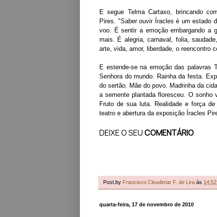
E segue Telma Cartaxo, brincando com
Pires. "Saber ouvir Íracles é um estado d
voo. É sentir a emoção embargando a g
mais. É alegria, carnaval, folia, saudade
arte, vida, amor, liberdade, o reencontro 
E estende-se na emoção das palavras Te
Senhora do mundo. Rainha da festa. Exp
do sertão. Mãe do povo. Madrinha da cid
a semente plantada floresceu. O sonho v
Fruto de sua luta. Realidade e força d
teatro e abertura da exposição Íracles P
DEIXE O SEU
COMENTÁRIO
Post.by
Francisco Cleudimar F. de Lira
às
14:52
quarta-feira, 17 de novembro de 2010