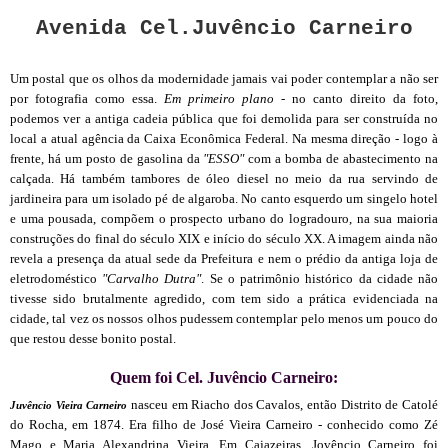
Avenida
Cel.Juvêncio
Carneiro
Um postal que os olhos da modernidade jamais vai poder contemplar a não ser
por fotografia como essa.
Em primeiro plano
- no canto direito da foto,
podemos ver a antiga cadeia pública que foi demolida para ser construída no
local a atual agência da Caixa Econômica Federal. Na mesma direção - logo à
frente, há um posto de gasolina da
"ESSO"
com a bomba de abastecimento na
calçada. Há também tambores de óleo diesel no meio da rua servindo de
jardineira para um isolado pé de algaroba. No canto esquerdo um singelo hotel
e uma pousada, compõem o prospecto urbano do logradouro, na sua maioria
construções do final do século XIX e início do século XX. A imagem ainda não
revela a presença da atual sede da Prefeitura e nem o prédio da antiga loja de
eletrodoméstico
"Carvalho Dutra"
. Se o patrimônio histórico da cidade não
tivesse sido brutalmente agredido, com tem sido a prática evidenciada na
cidade, tal vez os nossos olhos pudessem contemplar pelo menos um pouco do
que restou desse bonito postal.
Quem foi Cel. Juvêncio Carneiro:
nasceu em Riacho dos Cavalos, então Distrito de Catolé
Juvêncio Vieira Carneiro
do Rocha, em 1874. Era filho de José Vieira Carneiro - conhecido como Zé
Mago e Maria Alexandrina Vieira. Em Cajazeiras, Jovêncio Carneiro foi