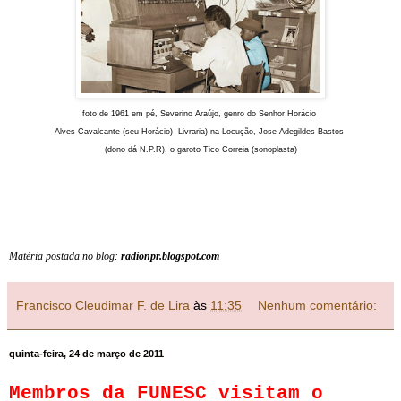
foto de 1961 em pé, Severino Araújo, genro do Senhor Horácio
Alves Cavalcante (seu Horácio)
Livraria) na Locução, Jose Adegildes Bastos
(dono dá N.P.R), o garoto Tico Correia (sonoplasta)
Matéria postada no blog:
radionpr.blogspot.com
Francisco Cleudimar F. de Lira
às
11:35
Nenhum comentário:
quinta-feira, 24 de março de 2011
Membros da FUNESC visitam o