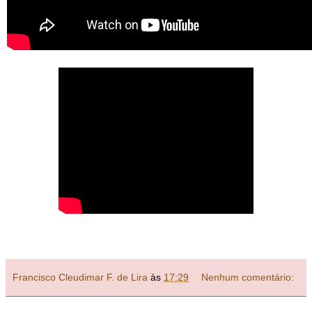
Francisco Cleudimar F. de Lira
às
17:29
Nenhum comentário: