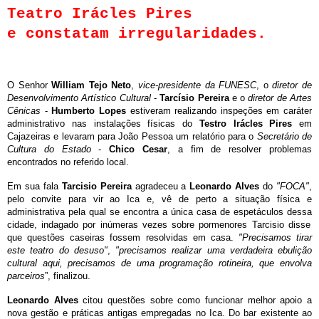
Teatro I
rácles Pires
e constatam irregularidades.
O Senhor
William Tejo Neto
,
vice-presidente da FUNESC
, o
diretor de
Desenv
olvimento Artístico
Cultural
-
Tarcísio Pereira
e o
diretor de Artes
Cênicas
-
Hu
mberto Lopes
estiveram realizando inspeções em caráter
administrativo nas instalações físicas do
Testro Irácles Pires
em
Cajazeiras e levaram para João Pessoa um relatório para o
Secretário de
Cultura do Estado
-
Chico Cesar
, a fim de resolver problemas
encontrados no re
ferido local.
Em sua fala
Tarcisio Pereira
agradeceu a
Leonardo Alves
do
"FOCA"
,
pelo convite para vir ao Ica e, vê de perto a situação física e
administrativa pela qual se encontra a única casa de espetáculos dessa
cidade, indagado por inúmeras vezes sobre pormenores Tarcisio disse
que questões caseiras fossem resolvidas em casa.
"Precisamos tirar
es
te teatro do desuso"
,
"precisamos realizar uma verdadeira ebulição
cultural aqui, precisamos de uma programação rotineira, que
envolva
parceiros
”, finalizou.
Leonardo Alves
citou questões sobre como funcionar melhor apoio a
nova gestão e práticas antigas empregadas no Ica. Do bar existente ao