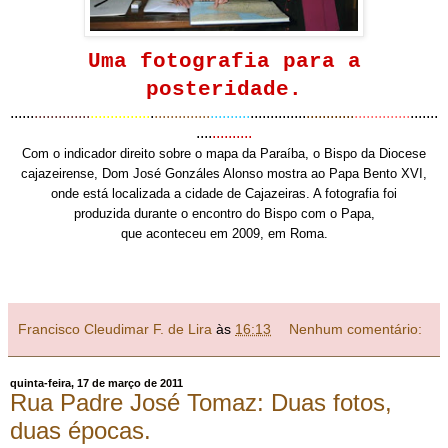
Uma fotografia para a
posteridade.
......
..............
...............
.
..............
..........
..............
............
..............
.......
....
..........
Com o indicador direito sobre o mapa da Paraíba, o Bispo da Diocese
cajazeirense, Dom José Gonzáles Alonso mostra ao Papa Bento XVI,
onde está localizada a cidade de Cajazeiras. A fotografia foi
produzida durante o encontro do Bispo com o Papa,
que aconteceu em 2009, em Roma.
Francisco Cleudimar F. de Lira
às
16:13
Nenhum comentário:
quinta-feira, 17 de março de 2011
Rua Padre José Tomaz: Duas fotos,
duas épocas.