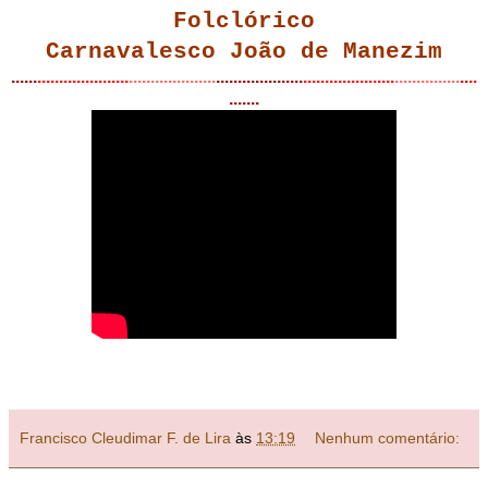
Folclórico
Carnavalesco
João de Manezim
.....
.
.....................
....................
....................
.....................
...............
..
.
.
.......
Francisco Cleudimar F. de Lira
às
13:19
Nenhum comentário: