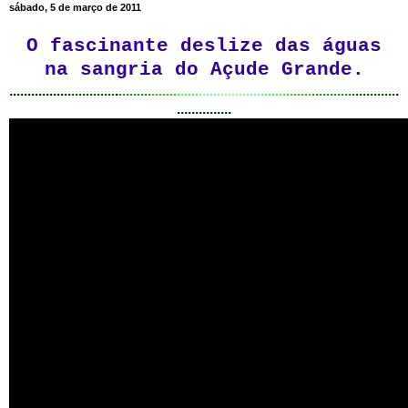
sábado, 5 de março de 2011
O fascinante deslize das águas
na sangria do Açude Grande.
.................
............
.
.........
.......
......
......
......
......
......
.......
...........
............
.
...............