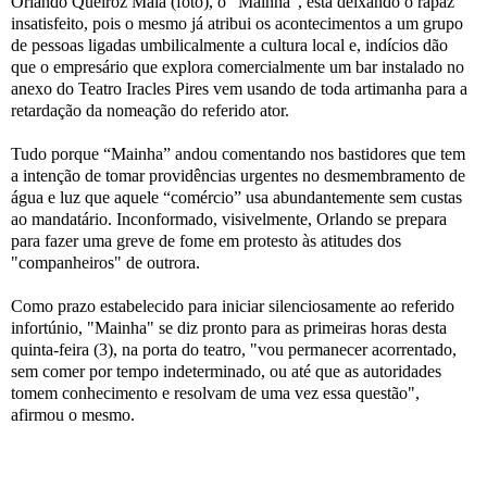
Orlando Queiroz Maia (foto), o “
Mainha
”, está deixando o rapaz
insatisfeito, pois o mesmo já atribui os acontecimentos a um grupo
de pessoas ligadas
umbilicalmente
a cultura local e, indícios dão
que o empresário que explora comercialmente um bar instalado no
anexo do Teatro
Iracles
Pires vem usando de toda artimanha para a
retardação da nomeação do referido
ator
.
Tudo
porque “
Mainha
” andou comentando nos bastidores que tem
a intenção de tomar providências urgentes no desmembramento de
água e luz que aquele “comércio” usa abundantemente sem custas
ao mandatário.
Inconformad
o, visivelmente, Orlando se prepara
para fazer uma greve de fome em protesto às atitudes dos
"companheiros" de outrora.
Como prazo estabelecido para iniciar silenciosamente ao referido
infortúnio, "Mainha" se diz pronto para as primeiras horas desta
quinta-feira (3), na porta do teatro, "vou permanecer acorrentado,
sem comer por tempo indeterminado, ou até que as autoridades
tomem conhecimento e resolvam de uma vez essa questão",
afirmou o mesmo.