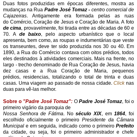
Duas fotos produzidas em épocas diferentes, mostra as
mudanças na Rua
Padre José Tomaz -
centro comercial de
Cajazeiras
. Antigamente era formada pelas as ruas
do
Comércio, Coração de Jesus e Coração de Maria.
A
foto
de cima
, provavelmente, foi tirada entre as
décadas de
60 e
70. A
de baixo
, pelo aspecto
urbanístico que o local
apresenta, bem como, as roupas
e
indumentárias
que veste
os
transeuntes,
deve ter sido produzida nos 30 ou 40. Em
1890,
a Rua do Comércio
contava com oitos prédios, todos
eles destinados à atividades comerciais.
Mais na frente, no
largo - trecho denominado de Rua Coração de Jesus, havia
dez
casas e a Rua Coração de Maria, pequenos
prédios,
residencias, totalizando
o total de trinta e duas
casas.
Uma viagem ao passado de nossa
cidade.
Click
nas
duas para vê-las
melhor
.
Sobre o
"Padre José Tomaz":
O
Padre José Tomaz
, foi o
primeiro vigário da paroquia de
Nossa Senhora de Fátima
. No
século XIX
, em
1864
, foi
escolhido oficialmente o primeiro
Presidente da Câmara
Municipal
e em seguida, indicado como o primeiro
Prefeito
da cidade, ou seja, foi o primeiro administrador e chefe