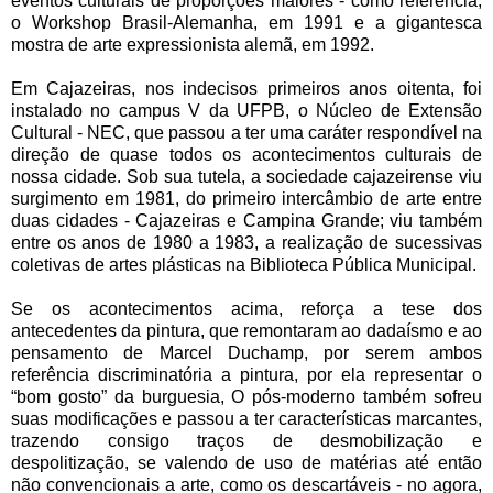
eventos culturais de proporções maiores - como referência;
o Workshop Brasil-Alemanha, em 1991 e a gigantesca
mostra de arte expressionista alemã, em 1992.
Em Cajazeiras, nos indecisos primeiros anos oitenta, foi
instalado no campus V da UFPB, o Núcleo de Extensão
Cultural - NEC, que passou a ter uma caráter respondível na
direção de quase todos os acontecimentos culturais de
nossa cidade. Sob sua tutela, a sociedade cajazeirense viu
surgimento em 1981, do primeiro intercâmbio de arte entre
duas cidades - Cajazeiras e Campina Grande; viu também
entre os anos de 1980 a 1983, a realização de sucessivas
coletivas de artes plásticas na Biblioteca Pública Municipal.
Se os acontecimentos acima, reforça a tese dos
antecedentes da pintura, que remontaram ao dadaísmo e ao
pensamento de Marcel Duchamp, por serem ambos
referência discriminatória a pintura, por ela representar o
“bom gosto” da burguesia, O pós-moderno também sofreu
suas modificações e passou a ter características marcantes,
trazendo consigo traços de desmobilização e
despolitização, se valendo de uso de matérias até então
não convencionais a arte, como os descartáveis - no agora,