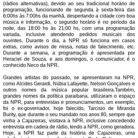
(rádios alternativas), devido ao seu tradicional horário de
programação, funcionando de segunda à sexta-feira das
6:00hs às 7:00hs da manhã, despertando a cidade com boa
música e informação, o segundo horário é no período da
noite, das 18:00 hs às 21:00 hs, com uma programação
variada, inclusive atendendo pedidos musicais dos
ouvintes. Durante o dia, a
NPR
só funciona em casos
extras, como avisos de missa, notas de falecimento, etc.
Durante a semana, a programação é apresentada por
Heraciel de Souza
, e aos domingos, o comunicador, é o
conhecido Neco da
NPR
.
Grandes artistas do passado, se apresentaram na
NPR
,
como
Alcides Gerardi,
Núbia Lafayette
,
Nelson Gonçalves
e
outros nomes da música popular brasileira.Também,
grandes nomes da política paraibana, utilizaram o espaço
da
NPR
, para entrevistas e pronunciamentos, um exemplo,
foi o ex-governador, hoje falecido,
Tarcisio de Miranda
Burity
, que durante o seu mandato nos anos 80, sempre que
vinha a Cajazeiras, visitava a
NPR,
inclusive concedendo
entrevista em cadeia de rádio, tendo a
NP
R
, como geradora.
Hoje, a
NPR
faz parte da história de Cajazeiras, uma