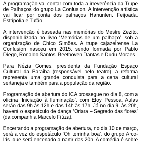
A programação vai contar com toda a irreverência da Trupe
de Palhaços do grupo La Confusion. A Intervenção artística
vai ficar por conta dos palhaços Hanunten, Feijoada,
Estripolia e Tufão.
A intervenção é baseada nas memórias do Mestre Zezito,
disponibilizada no livro ‘Memórias de um palhaço’, sob a
organização de Chico Simões. A trupe cajazeirense La
Confusion nasceu em 2015, sendo formada por Pablo
Diego, Ronaldo Santos, Beethoven Dantas e Dudu Moraes.
Para Nézia Gomes, presidenta da Fundação Espaço
Cultural da Paraíba (responsável pelo teatro), a reforma
representa uma grande conquista para a cena cultural
sertaneja e também para a população da região.
Programação de abertura do ICA prossegue no dia 8, com a
oficina ‘Iniciação à Iluminação’, com Eloy Pessoa. Aulas
serão das 9h às 12h e das 14h às 17h. Já no dia 9, às 20h,
haverá o espetáculo de dança ‘Oriara – Segredo das flores’
(da companhia Marcelo Fiúza).
Encerrando a programação de abertura, no dia 10 de março,
será a vez do espetáculo ‘Oh terrinha boa’, do grupo Arco-
Íris, que será encenado a partir das 20h. A comédia é sobre