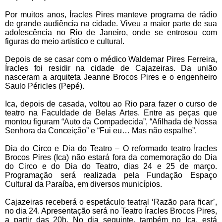
Por muitos anos, Íracles Pires manteve programa de rádio
de grande audiência na cidade. Viveu a maior parte de sua
adolescência no Rio de Janeiro, onde se entrosou com
figuras do meio artístico e cultural.
Depois de se casar com o médico Waldemar Pires Ferreira,
Íracles foi residir na cidade de Cajazeiras. Da união
nasceram a arquiteta Jeanne Brocos Pires e o engenheiro
Saulo Péricles (Pepé).
Ica, depois de casada, voltou ao Rio para fazer o curso de
teatro na Faculdade de Belas Artes. Entre as peças que
montou figuram “Auto da Compadecida”, “Afilhada de Nossa
Senhora da Conceição” e “Fui eu… Mas não espalhe”.
Dia do Circo e Dia do Teatro – O reformado teatro Íracles
Brocos Pires (Ica) não estará fora da comemoração do Dia
do Circo e do Dia do Teatro, dias 24 e 25 de março.
Programação será realizada pela Fundação Espaço
Cultural da Paraíba, em diversos municípios.
Cajazeiras receberá o espetáculo teatral ‘Razão para ficar’,
no dia 24. Apresentação será no Teatro Íracles Brocos Pires,
a partir das 20h. No dia seguinte, também no Ica, está