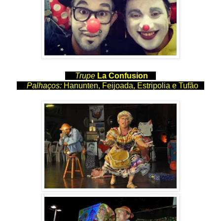
Trupe
La Confusion
Palhaços:
Hanunten, Feijoada, Estripolia e Tufão