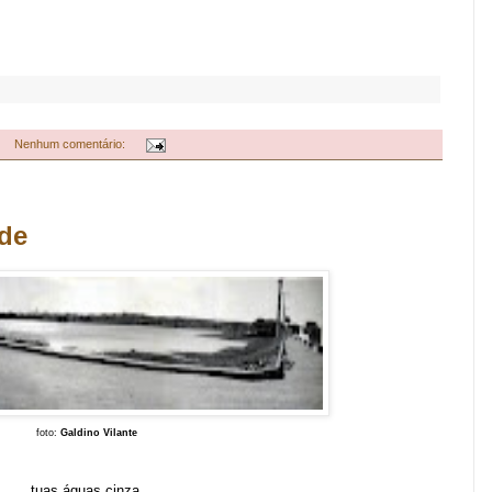
Nenhum comentário:
de
foto:
Galdino Vilante
tuas águas cinza,