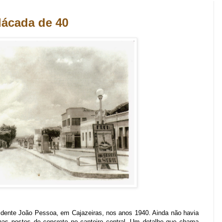
dácada de 40
idente João Pessoa, em Cajazeiras, nos anos 1940. Ainda não havia
apenas postes de concreto no canteiro central. Um detalhe que chama