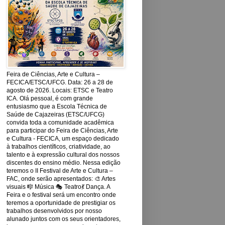
Feira de Ciências, Arte e Cultura –
FECICA/ETSC/UFCG. Data: 26 a 28 de
agosto de 2026. Locais: ETSC e Teatro
ICA. Olá pessoal, é com grande
entusiasmo que a Escola Técnica de
Saúde de Cajazeiras (ETSC/UFCG)
convida toda a comunidade acadêmica
para participar do Feira de Ciências, Arte
e Cultura - FECICA, um espaço dedicado
à trabalhos científicos, criatividade, ao
talento e à expressão cultural dos nossos
discentes do ensino médio. Nessa edição
teremos o II Festival de Arte e Cultura –
FAC, onde serão apresentados: 🎨 Artes
visuais 🎼 Música 🎭 Teatro💃 Dança. A
Feira e o festival será um encontro onde
teremos a oportunidade de prestigiar os
trabalhos desenvolvidos por nosso
alunado juntos com os seus orientadores,