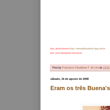
foto: (preto/branco)
http://www.defatosefotos.hpg.com.b
r
foto: (cor) meramente ilustrativa
Post.by
Francisco Cleudimar F. de Lira
às
13:41
sábado, 16 de agosto de 2008
Eram os três Buena'