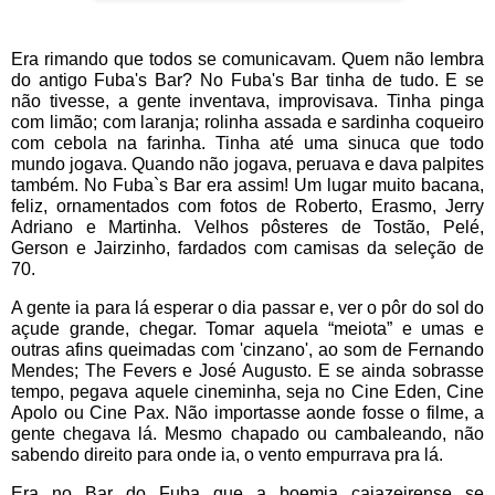
Era rimando que todos se comunicavam. Quem não lembra
do
antigo Fuba's Bar? No Fuba's Bar tinha de tudo. E se
não tivesse, a gente inventava, improvisava. Tinha pinga
com limão; com laranja; rolinha assada e sardinha coqueiro
com cebola na farinha. Tinha até uma sinuca que todo
mundo jogava. Quando não jogava, peruava e dava palpites
também. No Fuba`s Bar era assim! Um lugar muito bacana,
feliz, ornamentados com fotos de Roberto, Erasmo, Jerry
Adriano e Martinha. Velhos pôsteres de Tostão, Pelé,
Gerson e Jairzinho, fardados com camisas da seleção de
70.
A gente ia para lá esperar o dia passar e, ver o pôr do sol do
açude grande, chegar. Tomar aquela “meiota” e umas e
outras afins queimadas com 'cinzano', ao som de Fernando
Mendes; The Fevers e José Augusto. E se ainda sobrasse
tempo, pegava aquele cineminha, seja no Cine Eden, Cine
Apolo ou Cine Pax. Não importasse aonde fosse o filme, a
gente chegava lá. Mesmo chapado ou cambaleando, não
sabendo direito para onde ia, o vento empurrava pra lá.
Era no Bar do Fuba que a boemia cajazeirense se