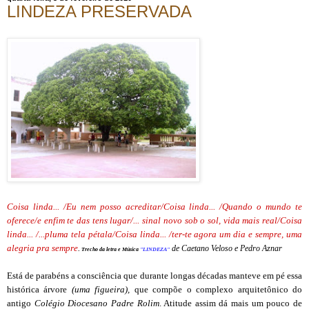
LINDEZA PRESERVADA
Coisa linda... /Eu nem posso acreditar/Coisa linda... /Quando o mundo te
oferece/e enfim te das tens lugar/... sinal novo sob o sol, vida mais real/Coisa
linda... /...pluma tela p
é
tala/Coisa linda... /ter-te agora um dia e sempre, uma
alegria pra sempre
.
de Caetano Veloso e Pedro Aznar
Trecho da letra e Música
"LINDEZA"
Está de parabéns a consciência que durante longas décadas manteve em pé essa
histórica árvore
(uma figueira),
que compõe o complexo arquitetônico do
antigo
Colégio Diocesano Padre Rolim
. Atitude assim dá mais um pouco de