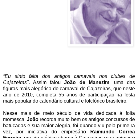
“Eu sinto falta dos antigos carnavais nos clubes de
Cajazeiras"
. Assim falou
João de Manezim
,
uma das
figuras mais alegórica do carnaval de Cajazeiras, que neste
ano de 2010, completa 55 anos de participação na festa
mais popular do calendário cultural e folclórico brasileiro.
Nesse mais de meio século de vida dedicada à folia
momesca,
João
recorda muito bem os antigos concursos de
batucadas e sua maior alegria, foi quando viu pela primeira
vez, por iniciativa do empresário
Raimundo Correa
Ferreira
, um trio elétrico chagar à Cajazeiras para animar o