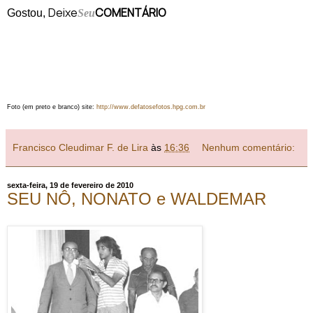
Deixe
COMENTÁRIO
Gostou,
Seu
Foto (em preto e branco) site:
http://www.defatosefotos.hpg.com.br
Francisco Cleudimar F. de Lira
às
16:36
Nenhum comentário:
sexta-feira, 19 de fevereiro de 2010
SEU NÔ, NONATO e WALDEMAR