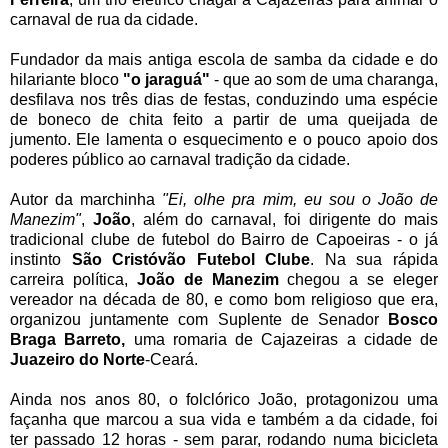
carnaval de rua da cidade.
Fundador da mais antiga escola de samba da cidade e do
hilariante bloco
"o jaraguá"
- que ao som de uma charanga,
desfilava nos três dias de festas, conduzindo uma espécie
de boneco de chita feito a partir de uma queijada de
jumento.
Ele lamenta o esquecimento e o pouco apoio dos
poderes público ao carnaval tradição da cidade.
Autor da marchinha
"Ei, olhe pra mim, eu sou o João de
Manezim"
,
João
, além do carnaval, foi dirigente do mais
tradicional clube de futebol do Bairro de Capoeiras - o já
instinto
São Cristóvão Futebol Clube
.
Na sua rápida
carreira política,
João de Manezim
chegou a se eleger
vereador na década de 80,
e como bom religioso que era,
organizou juntamente com Suplente de Senador
Bosco
Braga Barreto,
uma romaria de Cajazeiras a cidade de
Juazeiro do Norte
-Ceará.
Ainda nos anos 80, o folclórico João, protagonizou uma
façanha que marcou a sua vida e também a da cidade, foi
ter passado 12 horas - sem parar, rodando numa bicicleta