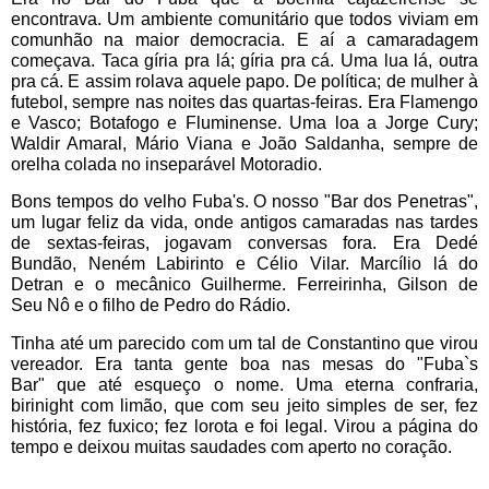
encontrava. Um ambiente comunitário que todos viviam em
comunhão na maior democracia. E aí a camaradagem
começava. Taca gíria pra lá; gíria pra cá. Uma lua lá, outra
pra cá. E assim rolava aquele papo. De política; de mulher à
futebol, sempre nas noites das quartas-feiras. Era Flamengo
e Vasco; Botafogo e Fluminense. Uma loa a Jorge Cury;
Waldir Amaral, Mário Viana e João Saldanha, sempre de
orelha colada no inseparável Motoradio.
Bons tempos do velho Fuba's. O nosso "Bar dos Penetras",
um lugar feliz da vida, onde antigos camaradas nas tardes
de sextas-feiras, jogavam conversas fora. Era Dedé
Bundão, Neném Labirinto e Célio Vilar.
Marcílio
lá do
Detran e o mecânico Guilherme.
Ferreirinha, Gilson de
Seu
Nô e o filho de Pedro do Rádio.
Tinha até um parecido com um tal de Constantino
que virou
vereador. Era tanta gente boa nas mesas do "Fuba`s
Bar"
que até esqueço o nome. Uma eterna confraria,
birinight com limão, que com seu jeito simples de ser, fez
história, fez fuxico; fez lorota e foi legal. Virou a página do
tempo e deixou muitas saudades com aperto no coração.