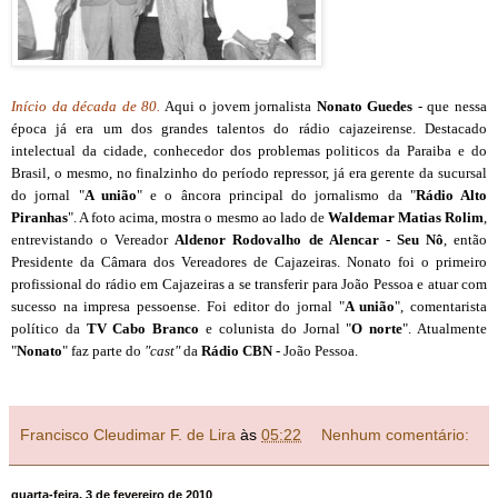
Início da década de 80.
Aqui o jovem jornalista
Nonato Guedes
- que nessa
época já era um dos grandes talentos do rádio cajazeirense. Destacado
intelectual da cidade, conhecedor dos problemas politicos da Paraiba e do
Brasil, o mesmo, no finalzinho do período repressor, já era gerente da sucursal
do jornal "
A união
" e o âncora principal do jornalismo da "
Rádio Alto
Piranhas
". A foto acima, mostra o mesmo ao lado de
Waldemar Matias Rolim
,
entrevistando o Vereador
Aldenor Rodovalho de Alencar
-
Seu Nô
, então
Presidente da Câmara dos Vereadores de Cajazeiras. Nonato foi o primeiro
profissional do rádio em Cajazeiras a se transferir para João Pessoa e atuar com
sucesso na impresa pessoense. Foi editor do jornal "
A união
", comentarista
político da
TV Cabo Branco
e colunista do Jornal "
O norte
". Atualmente
"
Nonato
" faz parte do
"cast"
da
Rádio CBN
- João Pessoa.
Francisco Cleudimar F. de Lira
às
05:22
Nenhum comentário:
quarta-feira, 3 de fevereiro de 2010