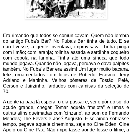
Era rimando que todos se comunicavam. Quem não lembra
do
antigo Fuba's Bar? No Fuba's Bar tinha de tudo. E se
não tivesse, a gente inventava, improvisava. Tinha pinga
com limão; com laranja; rolinha assada e sardinha coqueiro
com cebola na farinha. Tinha até uma sinuca que todo
mundo jogava. Quando não jogava, peruava e dava palpites
também. No Fuba`s Bar era assim! Um lugar muito bacana,
feliz, ornamentados com fotos de Roberto, Erasmo, Jerry
Adriano e Martinha. Velhos pôsteres de Tostão, Pelé,
Gerson e Jairzinho, fardados com camisas da seleção de
70.
A gente ia para lá esperar o dia passar e, ver o pôr do sol do
açude grande, chegar. Tomar aquela “meiota” e umas e
outras afins queimadas com 'cinzano', ao som de Fernando
Mendes; The Fevers e José Augusto. E se ainda sobrasse
tempo, pegava aquele cineminha, seja no Cine Eden, Cine
Apolo ou Cine Pax. Não importasse aonde fosse o filme, a