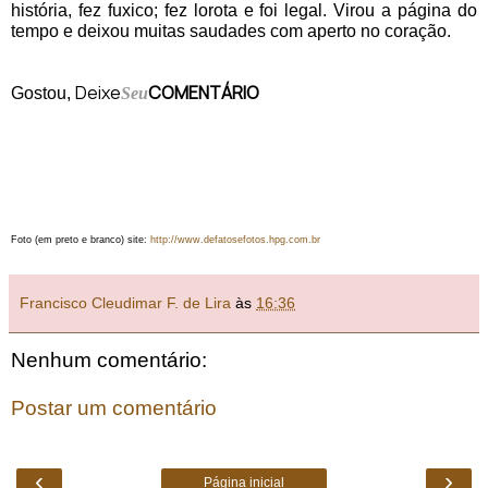
história, fez fuxico; fez lorota e foi legal. Virou a página do
tempo e deixou muitas saudades com aperto no coração.
Deixe
COMENTÁRIO
Gostou,
Seu
Foto (em preto e branco) site:
http://www.defatosefotos.hpg.com.br
Francisco Cleudimar F. de Lira
às
16:36
Nenhum comentário:
Postar um comentário
‹
›
Página inicial