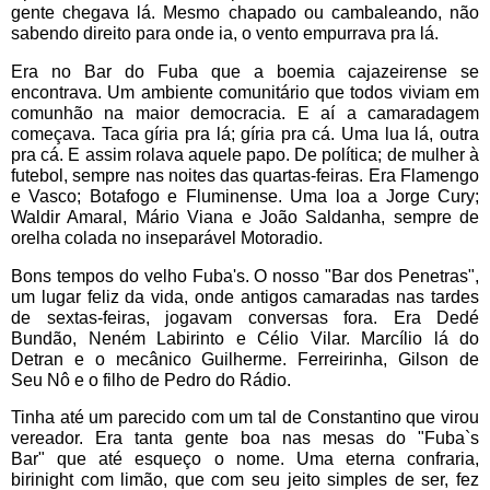
gente chegava lá. Mesmo chapado ou cambaleando, não
sabendo direito para onde ia, o vento empurrava pra lá.
Era no Bar do Fuba que a boemia cajazeirense se
encontrava. Um ambiente comunitário que todos viviam em
comunhão na maior democracia. E aí a camaradagem
começava. Taca gíria pra lá; gíria pra cá. Uma lua lá, outra
pra cá. E assim rolava aquele papo. De política; de mulher à
futebol, sempre nas noites das quartas-feiras. Era Flamengo
e Vasco; Botafogo e Fluminense. Uma loa a Jorge Cury;
Waldir Amaral, Mário Viana e João Saldanha, sempre de
orelha colada no inseparável Motoradio.
Bons tempos do velho Fuba's. O nosso "Bar dos Penetras",
um lugar feliz da vida, onde antigos camaradas nas tardes
de sextas-feiras, jogavam conversas fora. Era Dedé
Bundão, Neném Labirinto e Célio Vilar.
Marcílio
lá do
Detran e o mecânico Guilherme.
Ferreirinha, Gilson de
Seu
Nô e o filho de Pedro do Rádio.
Tinha até um parecido com um tal de Constantino
que virou
vereador. Era tanta gente boa nas mesas do "Fuba`s
Bar"
que até esqueço o nome. Uma eterna confraria,
birinight com limão, que com seu jeito simples de ser, fez