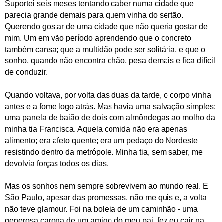
Suportei seis meses tentando caber numa cidade que
parecia grande demais para quem vinha do sertão.
Querendo gostar de uma cidade que não queria gostar de
mim. Um em vão período aprendendo que o concreto
também cansa; que a multidão pode ser solitária, e que o
sonho, quando não encontra chão, pesa demais e fica difícil
de conduzir.
Quando voltava, por volta das duas da tarde, o corpo vinha
antes e a fome logo atrás.
Mas havia uma salvação simples:
uma panela de baião de dois com almôndegas ao molho da
minha tia Francisca. Aquela comida não era apenas
alimento; era afeto quente; era um pedaço do Nordeste
resistindo dentro da metrópole. Minha tia, sem saber, me
devolvia forças todos os dias.
Mas os sonhos nem sempre sobrevivem ao mundo real. E
São Paulo, apesar das promessas, não me quis e, a volta
não teve glamour. Foi na boleia de um caminhão - uma
generosa carona de um amigo do meu pai, fez eu cair na