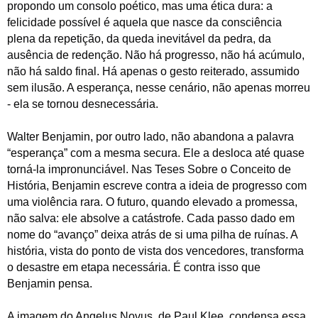
propondo um consolo poético, mas uma ética dura: a
felicidade possível é aquela que nasce da consciência
plena da repetição, da queda inevitável da pedra, da
ausência de redenção. Não há progresso, não há acúmulo,
não há saldo final. Há apenas o gesto reiterado, assumido
sem ilusão. A esperança, nesse cenário, não apenas morreu
- ela se tornou desnecessária.
Walter Benjamin, por outro lado, não abandona a palavra
“esperança” com a mesma secura. Ele a desloca até quase
torná-la impronunciável. Nas Teses Sobre o Conceito de
História, Benjamin escreve contra a ideia de progresso com
uma violência rara. O futuro, quando elevado a promessa,
não salva: ele absolve a catástrofe. Cada passo dado em
nome do “avanço” deixa atrás de si uma pilha de ruínas. A
história, vista do ponto de vista dos vencedores, transforma
o desastre em etapa necessária. É contra isso que
Benjamin pensa.
A imagem do Angelus Novus, de Paul Klee, condensa essa