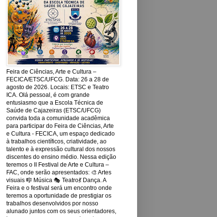
Feira de Ciências, Arte e Cultura –
FECICA/ETSC/UFCG. Data: 26 a 28 de
agosto de 2026. Locais: ETSC e Teatro
ICA. Olá pessoal, é com grande
entusiasmo que a Escola Técnica de
Saúde de Cajazeiras (ETSC/UFCG)
convida toda a comunidade acadêmica
para participar do Feira de Ciências, Arte
e Cultura - FECICA, um espaço dedicado
à trabalhos científicos, criatividade, ao
talento e à expressão cultural dos nossos
discentes do ensino médio. Nessa edição
teremos o II Festival de Arte e Cultura –
FAC, onde serão apresentados: 🎨 Artes
visuais 🎼 Música 🎭 Teatro💃 Dança. A
Feira e o festival será um encontro onde
teremos a oportunidade de prestigiar os
trabalhos desenvolvidos por nosso
alunado juntos com os seus orientadores,