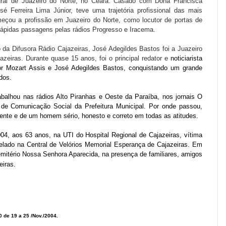
tural de Juazeiro do Norte, no Ceará. Casado com Dona Francisca
é Ferreira Lima Júnior, teve uma trajetória profissional das mais
omeçou a profissão em Juazeiro do Norte, como locutor de portas de
 rápidas passagens pelas rádios Progresso e Iracema.
o da Difusora Rádio Cajazeiras, José Adegildes Bastos foi a Juazeiro
jazeiras. Durante quase 15 anos, foi o principal redator e
noticiarista
r Mozart Assis e José Adegildes Bastos, conquistando um grande
dos.
balhou nas rádios Alto Piranhas e Oeste da Paraíba, nos jornais O
a de Comunicação Social da Prefeitura Municipal. Por onde passou,
ente e de um homem sério, honesto e correto em todas as atitudes.
4, aos 63 anos, na UTI do Hospital Regional de Cajazeiras, vítima
 velado na Central de Velórios Memorial Esperança de Cajazeiras. Em
mitério Nossa Senhora Aparecida, na presença de familiares, amigos
eiras.
0 de 19 a 25 /Nov./2004.