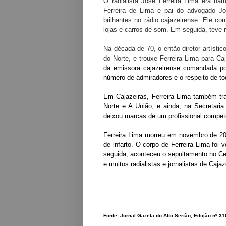
O radialista José Ferreira Lima era na
Ferreira de Lima e pai do advogado Jos
brilhantes no rádio cajazeirense. Ele c
lojas e carros de som. Em seguida, teve
Na década de 70, o então diretor artístic
do Norte, e trouxe Ferreira Lima para Ca
da emissora cajazeirense comandada po
número de admiradores e o respeito de to
Em Cajazeiras, Ferreira Lima também tra
Norte e A União, e ainda, na Secretari
deixou marcas de um profissional compet
Ferreira Lima morreu em novembro de 200
de infarto. O corpo de Ferreira Lima foi
seguida, aconteceu o sepultamento no Ce
e muitos radialistas e jornalistas de Cajaz
Fonte: Jornal Gazeta do Alto Sertão, Edição nº 31