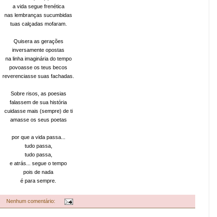
a vida segue frenética
nas lembranças sucumbidas
tuas calçadas mofaram.
Quisera as gerações
inversamente opostas
na linha imaginária do tempo
povoasse os teus becos
reverenciasse suas fachadas.
Sobre risos, as poesias
falassem de sua história
cuidasse mais (sempre) de ti
amasse os seus poetas
por que a vida passa...
tudo passa,
tudo passa,
e atrás... segue o tempo
pois de nada
é para sempre.
Nenhum comentário: