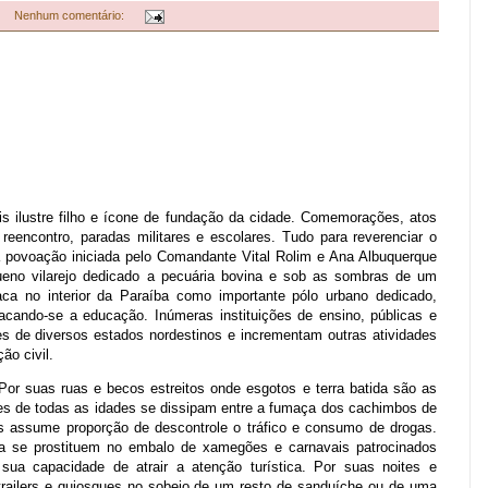
Nenhum comentário:
s ilustre filho e ícone de fundação da cidade. Comemorações, atos
 reencontro, paradas militares e escolares. Tudo para reverenciar o
a povoação iniciada pelo Comandante Vital Rolim e Ana Albuquerque
ueno vilarejo dedicado a pecuária bovina e sob as sombras de um
taca no interior da Paraíba como importante pólo urbano dedicado,
acando-se a educação. Inúmeras instituições de ensino, públicas e
es de diversos estados nordestinos e incrementam outras atividades
ão civil.
or suas ruas e becos estreitos onde esgotos e terra batida são as
es de todas as idades se dissipam entre a fumaça dos cachimbos de
ais assume proporção de descontrole o tráfico e consumo de drogas.
a se prostituem no embalo de xamegões e carnavais patrocinados
ua capacidade de atrair a atenção turística. Por suas noites e
railers e quiosques no sobejo de um resto de sanduíche ou de uma