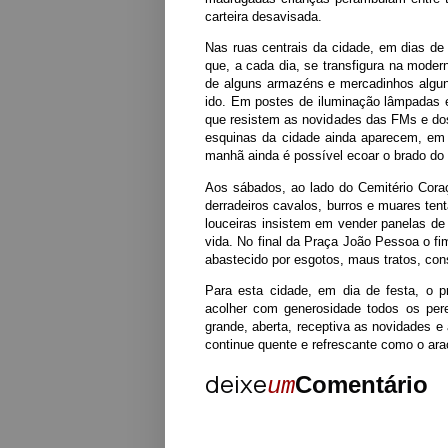
carteira desavisada.
Nas ruas centrais da cidade, em dias de
que, a cada dia, se transfigura na mode
de alguns armazéns e mercadinhos alg
ido. Em postes de iluminação lâmpadas e 
que resistem as novidades das FMs e do
esquinas da cidade ainda aparecem, em 
manhã ainda é possível ecoar o brado do
Aos sábados, ao lado do Cemitério Cora
derradeiros cavalos, burros e muares ten
louceiras insistem em vender panelas de 
vida. No final da Praça João Pessoa o f
abastecido por esgotos, maus tratos, cons
Para esta cidade, em dia de festa, o 
acolher com generosidade todos os per
grande, aberta, receptiva as novidades e 
continue quente e refrescante como o arac
deixe
Comentário
um