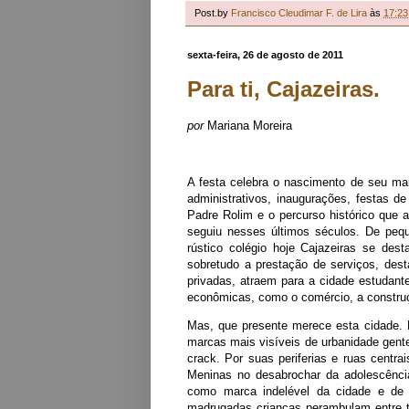
Post.by
Francisco Cleudimar F. de Lira
às
17:23
sexta-feira, 26 de agosto de 2011
Para ti, Cajazeiras.
por
Mariana Moreira
A festa celebra o nascimento de seu mai
administrativos, inaugurações, festas de
Padre Rolim e o percurso histórico que 
seguiu nesses últimos séculos. De peq
rústico colégio hoje Cajazeiras se des
sobretudo a prestação de serviços, dest
privadas, atraem para a cidade estudant
econômicas, como o comércio, a construç
Mas, que presente merece esta cidade. P
marcas mais visíveis de urbanidade gent
crack. Por suas periferias e ruas centr
Meninas no desabrochar da adolescênci
como marca indelével da cidade e de s
madrugadas crianças perambulam entre t