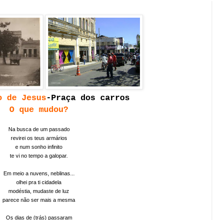
o de Jesus
-Praça dos carros
O que mudou?
Na busca de um passado
revirei os teus armários
e num sonho infinito
te vi no tempo a galopar.
Em meio a nuvens, neblinas...
olhei pra ti cidadela
modéstia, mudaste de luz
parece não ser mais a mesma
Os dias de (trás) passaram