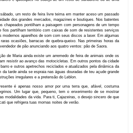
 sábado, um resto de feira livre teima em manter aceso um passado
rnidade dos grandes mercados, magazines e boutiques. Nos batentes
uns chapeados pontilham a paisagem com personagens de um tempo
fios partilham território com caixas de som de resistentes serviços
s modernos aparelhos de som com seus discos a laser. Em algumas
raras ocasiões, barracas de quebra-queixo. Nas primeiras horas da
 vendedor de pão anunciando aos quatro ventos: pão de Saora.
ção de Maria ainda existe um arremedo de feira de animais onde os
tam resistir ao avanço das motocicletas. Em outros pontos da cidade
barro e outros apetrechos reciclados e atualizados pela dinâmica da
im da tarde ainda se espraia nas águas douradas de teu açude grande
truções irregulares e a pretensão do Leblon.
presente é apenas nosso amor por uma terra que, afável, costuma
egrinos. Um lugar que, pequeno, tem o enxerimento de se mostrar
as modalidades da vida. Para ti, Cajazeiras, o desejo sincero de que
ati que refrigera tuas mornas noites de verão.