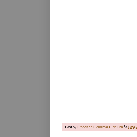
Post.by
Francisco Cleudimar F. de Lira
às
08:45