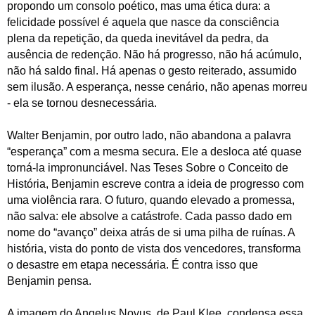
propondo um consolo poético, mas uma ética dura: a
felicidade possível é aquela que nasce da consciência
plena da repetição, da queda inevitável da pedra, da
ausência de redenção. Não há progresso, não há acúmulo,
não há saldo final. Há apenas o gesto reiterado, assumido
sem ilusão. A esperança, nesse cenário, não apenas morreu
- ela se tornou desnecessária.
Walter Benjamin, por outro lado, não abandona a palavra
“esperança” com a mesma secura. Ele a desloca até quase
torná-la impronunciável. Nas Teses Sobre o Conceito de
História, Benjamin escreve contra a ideia de progresso com
uma violência rara. O futuro, quando elevado a promessa,
não salva: ele absolve a catástrofe. Cada passo dado em
nome do “avanço” deixa atrás de si uma pilha de ruínas. A
história, vista do ponto de vista dos vencedores, transforma
o desastre em etapa necessária. É contra isso que
Benjamin pensa.
A imagem do Angelus Novus, de Paul Klee, condensa essa