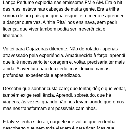
Lança Perfume explodia nas emissoras FM e AM. Era o hit
das ruas, estava nas cabeças de muita gente. Era a trilha
sonora de um país que queria esquecer o medo e aprender
a dançar outra vez. A “titia Rita” nos ensinava, sem pedir
licença, que viver também podia ser irreverência e
liberdade.
Voltei para Cajazeiras diferente. Não derrotado - apenas
atravessado pela experiência. Amadurecida à força, aprendi
que ir, é necessário ter coragem e, voltar, precisaria ter mais
ainda. A aventura não deu certo, mas deixou marcas
profundas, experiencia e aprendizado.
Descobri que sonhar custa caro; que tentar, dói; e que voltar,
também exige resiliência. Aprendi, sobretudo, que há
viagens, às vezes, quando não nos levam aonde queremos,
mas nos transformam em possíveis caminhos.
E talvez tenha sido ali, naquele ir e voltar, que eu tenha
descoberto que nem toda viagem é para ficar. Mas que