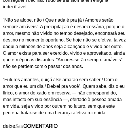
conseguem decifrar. Tudo se transforma em enigma
indecifrável.
“Não se afobe, não / Que nada é pra já / Amores serão
sempre amáveis”. A precipitação é desnecessária, porque o
amor, mesmo não vivido no tempo desejado, encontrará seu
destino no momento oportuno. Se hoje não se efetiva, talvez
daqui a milhões de anos seja alcançado e vivido por outro.
O amor existe para ser exercido, vivido e aproveitado, ainda
que em épocas distantes. “Amores serão sempre amáveis”:
não se perdem com o passar dos anos.
“Futuros amantes, quiçá / Se amarão sem saber / Com o
amor que eu um dia / Deixei pra você”. Quem sabe, diz o eu
lírico, o amor deixado em reserva — não correspondido,
mas intacto em sua essência —, ofertado à pessoa amada
em vida, seja vivido por outrem no futuro, sem que este
perceba tratar-se de uma herança afetiva recebida.
COMENTARIO
deixe
Seu