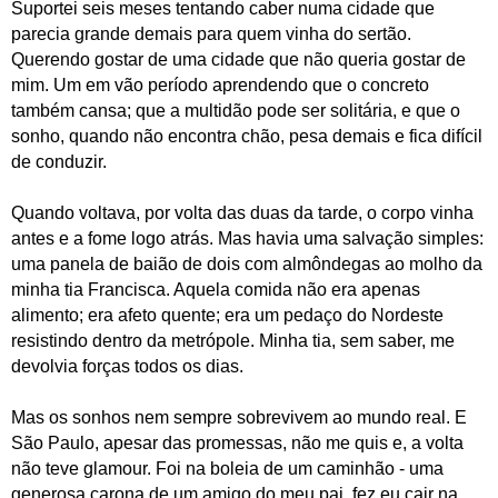
Suportei seis meses tentando caber numa cidade que
parecia grande demais para quem vinha do sertão.
Querendo gostar de uma cidade que não queria gostar de
mim. Um em vão período aprendendo que o concreto
também cansa; que a multidão pode ser solitária, e que o
sonho, quando não encontra chão, pesa demais e fica difícil
de conduzir.
Quando voltava, por volta das duas da tarde, o corpo vinha
antes e a fome logo atrás.
Mas havia uma salvação simples:
uma panela de baião de dois com almôndegas ao molho da
minha tia Francisca. Aquela comida não era apenas
alimento; era afeto quente; era um pedaço do Nordeste
resistindo dentro da metrópole. Minha tia, sem saber, me
devolvia forças todos os dias.
Mas os sonhos nem sempre sobrevivem ao mundo real. E
São Paulo, apesar das promessas, não me quis e, a volta
não teve glamour. Foi na boleia de um caminhão - uma
generosa carona de um amigo do meu pai, fez eu cair na