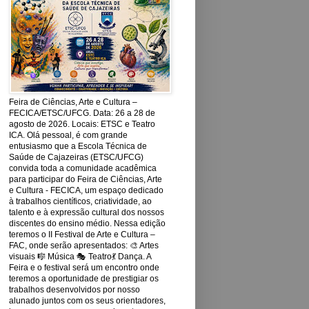
Feira de Ciências, Arte e Cultura –
FECICA/ETSC/UFCG. Data: 26 a 28 de
agosto de 2026. Locais: ETSC e Teatro
ICA. Olá pessoal, é com grande
entusiasmo que a Escola Técnica de
Saúde de Cajazeiras (ETSC/UFCG)
convida toda a comunidade acadêmica
para participar do Feira de Ciências, Arte
e Cultura - FECICA, um espaço dedicado
à trabalhos científicos, criatividade, ao
talento e à expressão cultural dos nossos
discentes do ensino médio. Nessa edição
teremos o II Festival de Arte e Cultura –
FAC, onde serão apresentados: 🎨 Artes
visuais 🎼 Música 🎭 Teatro💃 Dança. A
Feira e o festival será um encontro onde
teremos a oportunidade de prestigiar os
trabalhos desenvolvidos por nosso
alunado juntos com os seus orientadores,