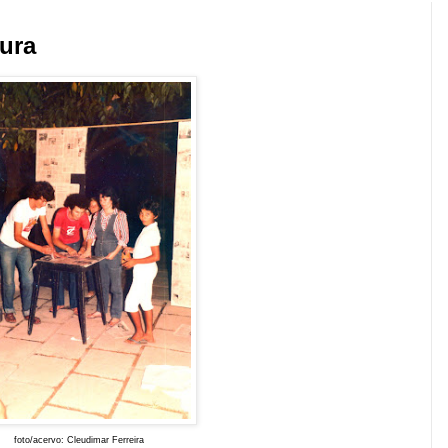
tura
foto/acervo: Cleudimar Ferreira