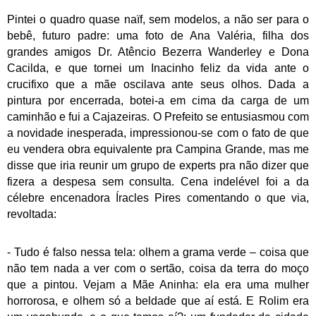
Pintei o quadro quase naïf, sem modelos, a não ser para o
bebê, futuro padre: uma foto de Ana Valéria, filha dos
grandes amigos Dr. Atêncio Bezerra Wanderley e Dona
Cacilda, e que tornei um Inacinho feliz da vida ante o
crucifixo que a mãe oscilava ante seus olhos. Dada a
pintura por encerrada, botei-a em cima da carga de um
caminhão e fui a Cajazeiras. O Prefeito se entusiasmou com
a novidade inesperada, impressionou-se com o fato de que
eu vendera obra equivalente pra Campina Grande, mas me
disse que iria reunir um grupo de experts pra não dizer que
fizera a despesa sem consulta. Cena indelével foi a da
célebre encenadora Íracles Pires comentando o que via,
revoltada:
- Tudo é falso nessa tela: olhem a grama verde – coisa que
não tem nada a ver com o sertão, coisa da terra do moço
que a pintou. Vejam a Mãe Aninha: ela era uma mulher
horrorosa, e olhem só a beldade que aí está. E Rolim era