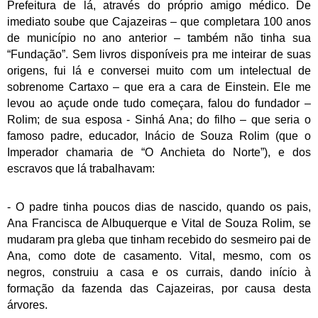
Prefeitura de lá, através do próprio amigo médico. De
imediato soube que Cajazeiras – que completara 100 anos
de município no ano anterior – também não tinha sua
“Fundação”. Sem livros disponíveis pra me inteirar de suas
origens, fui lá e conversei muito com um intelectual de
sobrenome Cartaxo – que era a cara de Einstein. Ele me
levou ao açude onde tudo começara, falou do fundador –
Rolim; de sua esposa - Sinhá Ana; do filho – que seria o
famoso padre, educador, Inácio de Souza Rolim (que o
Imperador chamaria de “O Anchieta do Norte”), e dos
escravos que lá trabalhavam:
- O padre tinha poucos dias de nascido, quando os pais,
Ana Francisca de Albuquerque e Vital de Souza Rolim, se
mudaram pra gleba que tinham recebido do sesmeiro pai de
Ana, como dote de casamento. Vital, mesmo, com os
negros, construiu a casa e os currais, dando início à
formação da fazenda das Cajazeiras, por causa desta
árvores.