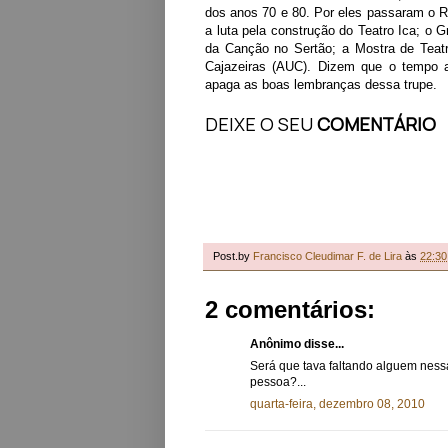
dos anos 70 e 80. Por eles passaram o R
a luta pela construção do Teatro Ica; o 
da Canção no Sertão; a Mostra de Teat
Cajazeiras (AUC). Dizem que
o tempo 
apaga
as boas lembranças dessa trupe.
DEIXE O SEU
COMENTÁRIO
Post.by
Francisco Cleudimar F. de Lira
às
22:30
2 comentários:
Anônimo disse...
Será que tava faltando alguem nessa 
pessoa?...
quarta-feira, dezembro 08, 2010