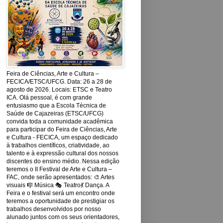
Feira de Ciências, Arte e Cultura –
FECICA/ETSC/UFCG. Data: 26 a 28 de
agosto de 2026. Locais: ETSC e Teatro
ICA. Olá pessoal, é com grande
entusiasmo que a Escola Técnica de
Saúde de Cajazeiras (ETSC/UFCG)
convida toda a comunidade acadêmica
para participar do Feira de Ciências, Arte
e Cultura - FECICA, um espaço dedicado
à trabalhos científicos, criatividade, ao
talento e à expressão cultural dos nossos
discentes do ensino médio. Nessa edição
teremos o II Festival de Arte e Cultura –
FAC, onde serão apresentados: 🎨 Artes
visuais 🎼 Música 🎭 Teatro💃 Dança. A
Feira e o festival será um encontro onde
teremos a oportunidade de prestigiar os
trabalhos desenvolvidos por nosso
alunado juntos com os seus orientadores,