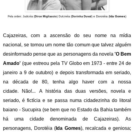
e
Dorotéia (
Ida Gomes
)
Pela orden:
Judicéia (
Dirce Migliaccio
)
Dulcinéia (
Dorinha Duval
)
Cajazeiras, com a ascensão do seu nome na mídia
nacional, se tornou um nome tão comum que talvez alguém
desinformado pense que as personagens da novela
'
O
Bem
Amado'
(que estreou pela TV Globo em 1973 - entre 24 de
janeiro a 9 de outubro
)
e depois transformada em seriado,
na década de 80
, t
enha algo haver com a nossa
cidade.
Não!...
A história das duas versões, novela e
seriado, é fictícia e se passa numa cidadezinha do litoral
baiano - Sucupira (se bem que no Estado da Bahia também
há uma cidade denominada de Cajazeiras). As
personagens,
Dorotéia (
Ida Gomes
), recalcada e geniosa;