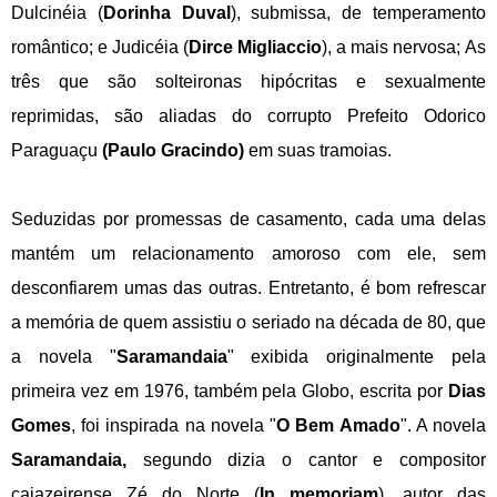
Dulcinéia (
Dorinha Duval
), submissa, de temperamento
romântico; e Judicéia (
Dirce Migliaccio
), a mais nervosa;
As
três que são solteironas hipócritas e sexualmente
reprimidas, são aliadas do corrupto Prefeito
Odorico
Paraguaçu
(Paulo Gracindo)
em suas tramoias.
Seduzidas por promessas de casamento, cada uma delas
mantém um relacionamento amoroso com ele, sem
desconfiarem umas das outras. Entretanto, é bom refrescar
a memória de quem assistiu o seriado na década de 80, que
a novela "
Saramandaia
" exibida originalmente pela
primeira vez em 1976, também pela Globo, escrita por
Dias
Gomes
, foi inspirada na novela "
O Bem Amado
". A novela
Saramandaia,
segundo dizia o cantor e compositor
cajazeirense
Zé do Norte
(
In memoriam
), autor das