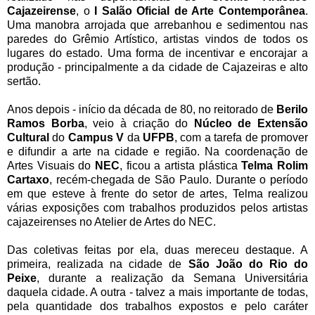
Cajazeirense
, o
I Salão Oficial de Arte Contemporânea
.
Uma manobra arrojada que arrebanhou e sedimentou nas
paredes do Grêmio Artístico, artistas vindos de todos os
lugares do estado. Uma forma de incentivar e encorajar a
produção - principalmente a da cidade de Cajazeiras e alto
sertão.
Anos depois - início da década de 80, no reitorado de
Berilo
Ramos Borba
, veio à criação do
Núcleo de Extensão
Cultural
do
Campus V
da
UFPB
, com a tarefa de promover
e difundir a arte na cidade e região. Na coordenação de
Artes Visuais do
NEC
, ficou a artista plástica
Telma Rolim
Cartaxo
, recém-chegada de São Paulo. Durante o período
em que esteve à frente do setor de artes, Telma realizou
várias exposições com trabalhos produzidos pelos artistas
cajazeirenses no Atelier de Artes do NEC.
Das coletivas feitas por ela, duas mereceu destaque. A
primeira, realizada na cidade de
São João do Rio do
Peixe
, durante a realização da Semana Universitária
daquela cidade. A outra - talvez a mais importante de todas,
pela quantidade dos trabalhos expostos e pelo caráter