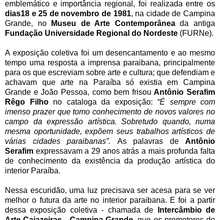
emblemático e importância regional, foi realizada entre os
dias18 e 25 de novembro de 1981
, na cidade de Campina
Grande, no
Museu de Arte
Contemporânea
da antiga
Fundação Universidade Regional do Nordeste
(FURNe).
A exposição coletiva foi um desencantamento e ao mesmo
tempo uma resposta a imprensa paraibana, principalmente
para os que escreviam sobre arte e cultura; que defendiam e
achavam que arte na Paraíba só existia em Campina
Grande e João Pessoa, como bem frisou
Antônio Serafim
Rêgo Filho
no cataloga da exposição:
“É sempre com
imenso prazer que tomo conhecimento de novos valores no
campo da expressão artística. Sobretudo quando, numa
mesma oportunidade, expõem seus trabalhos artísticos de
várias cidades paraibanas”.
As palavras de
Antônio
Serafim
expressavam a 29 anos atrás a mais profunda falta
de conhecimento da existência da produção artística do
interior Paraíba.
Nessa escuridão, uma luz precisava ser acesa para se ver
melhor o futura da arte no interior paraibana. E foi a partir
dessa exposição coletiva - chamada de
Intercâmbio de
Arte Cajazeiras - Campina Grande
, que os promotores de