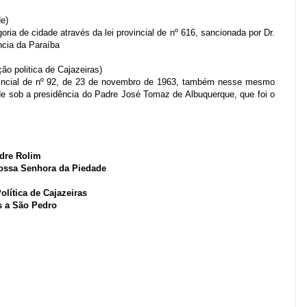
de)
oria de cidade através da lei provincial de nº 616, sancionada por Dr.
ncia da Paraíba
o politica de Cajazeiras)
rovincial de nº 92, de 23 de novembro de 1963, também nesse mesmo
ade sob a presidência do Padre José Tomaz de Albuquerque, que foi o
dre Rolim
Nossa Senhora da Piedade
lítica de Cajazeiras
s a São Pedro