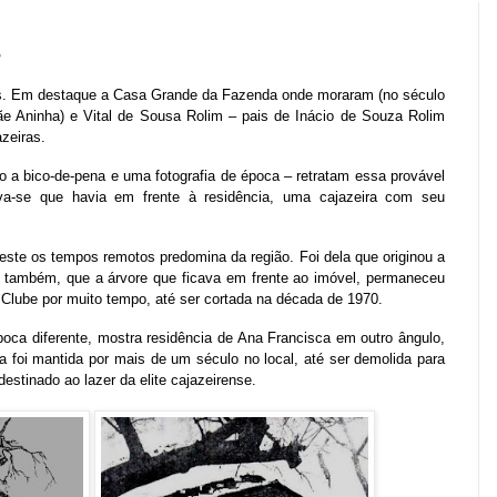
s
s. Em destaque a Casa Grande da Fazenda onde moraram (no século
ãe Aninha) e Vital de Sousa Rolim – pais de Inácio de Souza Rolim
zeiras.
o a bico-de-pena e uma fotografia de época – retratam essa provável
a-se que havia em frente à residência, uma cajazeira com seu
este os tempos remotos predomina da região. Foi dela que originou a
r também, que a árvore que ficava em frente ao imóvel, permaneceu
 Clube por muito tempo, até ser cortada na década de 1970
.
época diferente, mostra residência de Ana Francisca em outro ângulo,
 foi mantida por mais de um século no local, até ser demolida para
estinado ao lazer da elite cajazeirense.