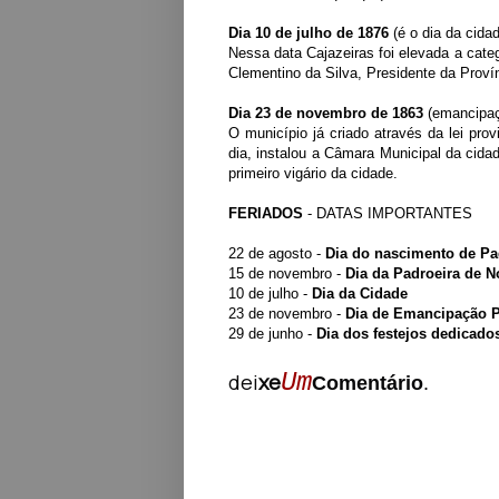
Dia 10 de julho de 1876
(é o dia da cida
Nessa data Cajazeiras foi elevada a categ
Clementino da Silva, Presidente da Proví
Dia 23 de novembro de 1863
(emancipaçã
O município já criado através da lei p
dia, instalou a Câmara Municipal da cid
primeiro vigário da cidade.
FERIADOS
- DATAS IMPORTANTES
22 de agosto -
Dia do nascimento de Pa
15 de novembro -
Dia da Padroeira de 
10 de julho
-
Dia da Cidade
23 de novembro
-
Dia de
E
mancipação Po
29 de junho -
Dia dos festejos dedicado
Um
dei
xe
Comentário
.