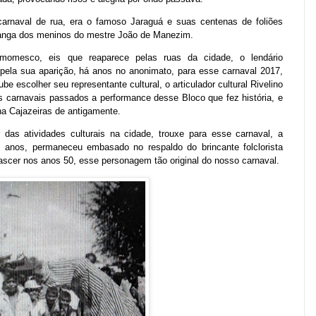
o carnaval de rua, era o famoso Jaraguá e suas centenas de foliões
ranga dos meninos do mestre João de Manezim.
momesco, eis que reaparece pelas ruas da cidade, o lendário
 pela sua aparição, há anos no anonimato, para esse carnaval 2017,
e escolher seu representante cultural, o articulador cultural Rivelino
os carnavais passados a performance desse Bloco que fez história, e
ha Cajazeiras de antigamente.
 das atividades culturais na cidade, trouxe para esse carnaval, a
anos, permaneceu embasado no respaldo do brincante folclorista
ascer nos anos 50, esse personagem tão original do nosso carnaval.