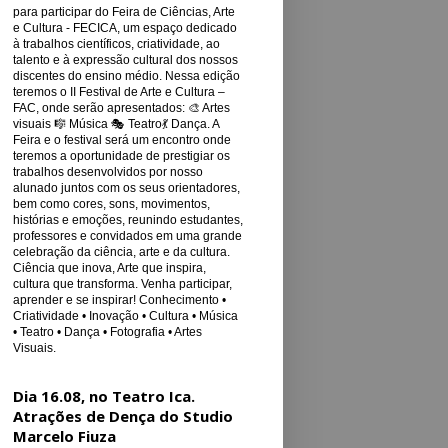
para participar do Feira de Ciências, Arte
e Cultura - FECICA, um espaço dedicado
à trabalhos científicos, criatividade, ao
talento e à expressão cultural dos nossos
discentes do ensino médio. Nessa edição
teremos o II Festival de Arte e Cultura –
FAC, onde serão apresentados: 🎨 Artes
visuais 🎼 Música 🎭 Teatro💃 Dança. A
Feira e o festival será um encontro onde
teremos a oportunidade de prestigiar os
trabalhos desenvolvidos por nosso
alunado juntos com os seus orientadores,
bem como cores, sons, movimentos,
histórias e emoções, reunindo estudantes,
professores e convidados em uma grande
celebração da ciência, arte e da cultura.
Ciência que inova, Arte que inspira,
cultura que transforma. Venha participar,
aprender e se inspirar! Conhecimento •
Criatividade • Inovação • Cultura • Música
• Teatro • Dança • Fotografia • Artes
Visuais.
Dia 16.08, no Teatro Ica.
Atrações de Dença do Studio
Marcelo Fiuza