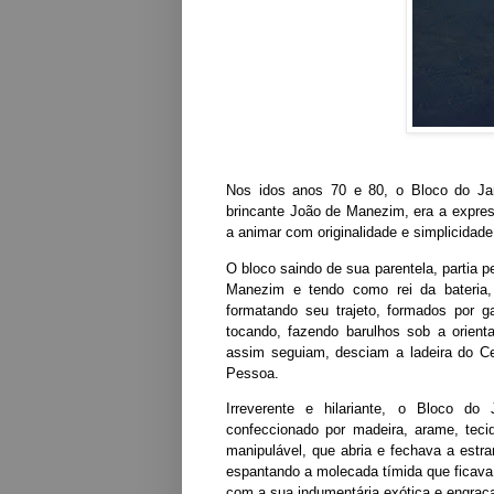
Nos idos anos 70 e 80, o Bloco do Jar
brincante João de Manezim, era a expres
a animar com originalidade e simplicidade
O bloco saindo de sua parentela, partia 
Manezim e tendo como rei da bateria,
formatando seu trajeto, formados por 
tocando, fazendo barulhos sob a orien
assim seguiam, desciam a ladeira do Ce
Pessoa.
Irreverente e hilariante, o Bloco do
confeccionado por madeira, arame, te
manipulável, que abria e fechava a est
espantando a molecada tímida que ficava
com a sua indumentária exótica e engraç