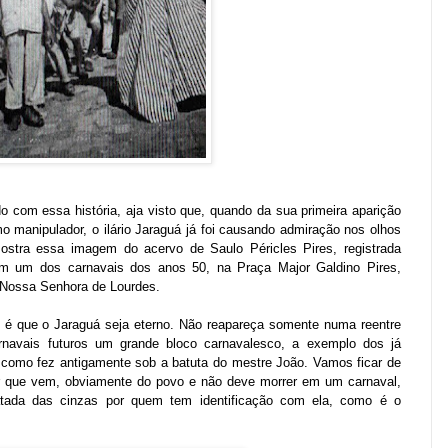
o com essa história, aja visto que, quando da sua primeira aparição
o manipulador, o ilário Jaraguá já foi causando admiração nos olhos
ostra essa imagem do acervo de Saulo Péricles Pires, registrada
m um dos carnavais dos anos 50, na Praça Major Galdino Pires,
égio Nossa Senhora de Lourdes.
, é que o Jaraguá seja eterno. Não reapareça somente numa reentre
rnavais futuros um grande bloco carnavalesco, a exemplo dos já
es como fez antigamente sob a batuta do mestre João. Vamos ficar de
lar que vem, obviamente do povo e não deve morrer em um carnaval,
gatada das cinzas por quem tem identificação com ela, como é o