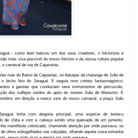
aguá - como bem batizou um dos seus criadores, o folclorista e
são mais viva possível do nosso folclore e da nossa cultura popular
, o carnaval de rua de Cajazeiras.
pelas ruas do Bairro de Capoeiras, no batuque da charanga de João de
 o bicho feio do Jaraguá. E seguia num cortejo fantasmagórico;
garotos e garotas que conduziam seus instrumentos de percussão,
tação dos solfejos saídos do apito do mestre João de Manezim. E
mitério em direção a marco zero do nosso carnaval, a praça João
 Jaraguá tinha com alegoria principal, uma espécie de boneco
cido de chita e com a cabeça sendo uma queixada de um jumento,
ranha mandíbula colorizada, chamando atenção por onde passava, ou
 de olhos esbugalhados nas calçadas, olhando aquela coisa estranha
ada, provocando risos e alegria por ondo passava.