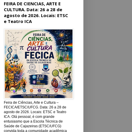
FEIRA DE CIENCIAS, ARTE E
CULTURA. Data: 26 a 28 de
agosto de 2026. Locais: ETSC
e Teatro ICA
Feira de Ciências, Arte e Cultura –
FECICA/ETSC/UFCG. Data: 26 a 28 de
agosto de 2026. Locais: ETSC e Teatro
ICA. Olá pessoal, é com grande
entusiasmo que a Escola Técnica de
Saúde de Cajazeiras (ETSC/UFCG)
convida toda a comunidade acadêmica