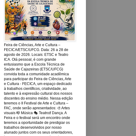
Feira de Ciências, Arte e Cultura –
FECICA/ETSC/UFCG. Data: 26 a 28 de
agosto de 2026. Locais: ETSC e Teatro
ICA. Olá pessoal, é com grande
entusiasmo que a Escola Técnica de
Saúde de Cajazeiras (ETSC/UFCG)
convida toda a comunidade acadêmica
para participar do Feira de Ciências, Arte
e Cultura - FECICA, um espaço dedicado
à trabalhos científicos, criatividade, ao
talento e à expressão cultural dos nossos
discentes do ensino médio. Nessa edição
teremos o II Festival de Arte e Cultura –
FAC, onde serão apresentados: 🎨 Artes
visuais 🎼 Música 🎭 Teatro💃 Dança. A
Feira e o festival será um encontro onde
teremos a oportunidade de prestigiar os
trabalhos desenvolvidos por nosso
alunado juntos com os seus orientadores,