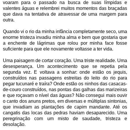
voaram para o passado na busca de suas límpidas e
valentes águas e relembrei muitos momentos das braçadas
que dava na tentativa de atravessar de uma margem para
outra.
Quando vi o rio da minha infância completamente seco, uma
enorme tristeza invadiu minha alma e bem que gostaria que
a enchente de lágrimas que rolou por minha face fosse
suficiente para que ele novamente voltasse a ter vida.
Uma paisagem de cortar coração. Uma triste realidade. Uma
desesperança. Um acontecimento que se repetia pela
segunda vez. E voltava a sonhar: onde estão os jequis,
construídos nas passagens estreitas do leito do rio para
pegar tucunaré e traíra? Onde estão os ninhos das casacas-
de-couro construídos, nas pontas das galhas das marizeiras
e que roçavam o nível das águas? Não consegui mais ouvir
o canto dos anuns pretos, em diversas e múltiplas sintonias,
que invadiam as plantações de capim mandante. Até os
cangatis das locas das pedras haviam desaparecido. Uma
peregrinação com um misto de saudade, tristeza e
desolação.