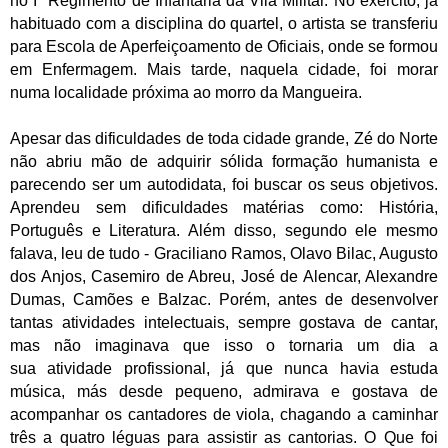
no Iº Regimento de Infantaria da Vila Militar. No exercito, já
habituado com a disciplina do quartel, o artista se transferiu
para Escola de Aperfeiçoamento de Oficiais, onde se formou
em Enfermagem. Mais tarde, naquela cidade, foi morar
numa localidade próxima ao morro da Mangueira.
Apesar das dificuldades de toda cidade grande, Zé do Norte
não abriu mão de adquirir sólida formação humanista e
parecendo ser um autodidata, foi buscar os seus objetivos.
Aprendeu sem dificuldades matérias como: História,
Português e Literatura. Além disso, segundo ele mesmo
falava, leu de tudo - Graciliano Ramos, Olavo Bilac, Augusto
dos Anjos, Casemiro de Abreu, José de Alencar, Alexandre
Dumas, Camões e Balzac. Porém, antes de desenvolver
tantas atividades intelectuais, sempre gostava de cantar,
mas não imaginava que isso o tornaria um dia a
sua atividade profissional, já que nunca havia estuda
música, más desde pequeno, admirava e gostava de
acompanhar os cantadores de viola, chagando a caminhar
três a quatro léguas para assistir as cantorias. O Que foi