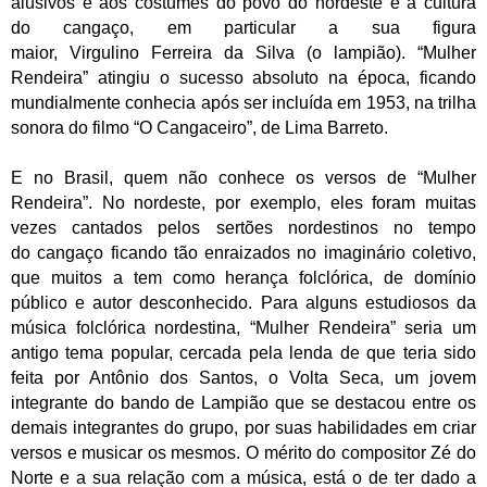
alusivos e aos costumes do povo do nordeste e à cultura
do cangaço, em particular a sua figura
maior, Virgulino Ferreira da Silva (o lampião). “Mulher
Rendeira” atingiu o sucesso absoluto na época, ficando
mundialmente conhecia após ser incluída em 1953, na trilha
sonora do filmo “O Cangaceiro”, de Lima Barreto.
E no Brasil, quem não conhece os versos de “Mulher
Rendeira”. No nordeste, por exemplo, eles foram muitas
vezes cantados pelos sertões nordestinos no tempo
do cangaço ficando tão enraizados no imaginário coletivo,
que muitos a tem como herança folclórica, de domínio
público e autor desconhecido. Para alguns estudiosos da
música folclórica nordestina, “Mulher Rendeira” seria um
antigo tema popular, cercada pela lenda de que teria sido
feita por Antônio dos Santos, o Volta Seca, um jovem
integrante do bando de Lampião que se destacou entre os
demais integrantes do grupo, por suas habilidades em criar
versos e musicar os mesmos. O mérito do compositor Zé do
Norte e a sua relação com a música, está o de ter dado a