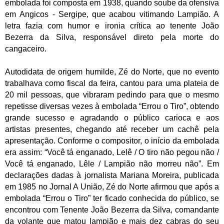
embolada foi composta em 1938, quando soube da ofensiva
em Angicos - Sergipe, que acabou vitimando Lampião. A
letra fazia com humor e ironia crítica ao tenente João
Bezerra da Silva, responsável direto pela morte do
cangaceiro.
Autodidata de origem humilde, Zé do Norte, que no evento
trabalhava como fiscal da feira, cantou para uma plateia de
20 mil pessoas, que vibraram pedindo para que o mesmo
repetisse diversas vezes à embolada “Errou o Tiro”, obtendo
grande sucesso e agradando o público carioca e aos
artistas presentes, chegando até receber um cachê pela
apresentação. Conforme o compositor, o início da embolada
era assim: “Você tá enganado, Lelê / O tiro não pegou não /
Você tá enganado, Lêle / Lampião não morreu não”. Em
declarações dadas à jornalista Mariana Moreira, publicada
em 1985 no Jornal A União, Zé do Norte afirmou que após a
embolada “Errou o Tiro” ter ficado conhecida do público, se
encontrou com Tenente João Bezerra da Silva, comandante
da volante que matou lampião e mais dez cabras do seu