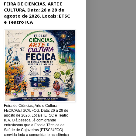
FEIRA DE CIENCIAS, ARTE E
CULTURA. Data: 26 a 28 de
agosto de 2026. Locais: ETSC
e Teatro ICA
Feira de Ciências, Arte e Cultura –
FECICA/ETSC/UFCG. Data: 26 a 28 de
agosto de 2026. Locais: ETSC e Teatro
ICA. Olá pessoal, é com grande
entusiasmo que a Escola Técnica de
Saúde de Cajazeiras (ETSC/UFCG)
convida toda a comunidade acadêmica