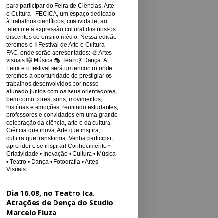
para participar do Feira de Ciências, Arte
e Cultura - FECICA, um espaço dedicado
à trabalhos científicos, criatividade, ao
talento e à expressão cultural dos nossos
discentes do ensino médio. Nessa edição
teremos o II Festival de Arte e Cultura –
FAC, onde serão apresentados: 🎨 Artes
visuais 🎼 Música 🎭 Teatro💃 Dança. A
Feira e o festival será um encontro onde
teremos a oportunidade de prestigiar os
trabalhos desenvolvidos por nosso
alunado juntos com os seus orientadores,
bem como cores, sons, movimentos,
histórias e emoções, reunindo estudantes,
professores e convidados em uma grande
celebração da ciência, arte e da cultura.
Ciência que inova, Arte que inspira,
cultura que transforma. Venha participar,
aprender e se inspirar! Conhecimento •
Criatividade • Inovação • Cultura • Música
• Teatro • Dança • Fotografia • Artes
Visuais.
Dia 16.08, no Teatro Ica.
Atrações de Dença do Studio
Marcelo Fiuza