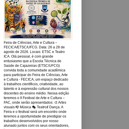
Feira de Ciências, Arte e Cultura –
FECICA/ETSC/UFCG. Data: 26 a 28 de
agosto de 2026. Locais: ETSC e Teatro
ICA. Olá pessoal, é com grande
entusiasmo que a Escola Técnica de
Saúde de Cajazeiras (ETSC/UFCG)
convida toda a comunidade acadêmica
para participar do Feira de Ciências, Arte
e Cultura - FECICA, um espaço dedicado
à trabalhos científicos, criatividade, ao
talento e à expressão cultural dos nossos
discentes do ensino médio. Nessa edição
teremos o II Festival de Arte e Cultura –
FAC, onde serão apresentados: 🎨 Artes
visuais 🎼 Música 🎭 Teatro💃 Dança. A
Feira e o festival será um encontro onde
teremos a oportunidade de prestigiar os
trabalhos desenvolvidos por nosso
alunado juntos com os seus orientadores,