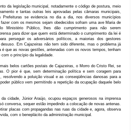
to da legislação municipal, notadamente o código de postura, meio
amento e tantas outras leis aprovadas pelas câmaras municipais,
 Prefeituras se evidencia no dia a dia, nos diversos municípios
em fazer com os mesmos sejam obedecidos sofram uma ave Maria de
lo Ministério Público, lhes dão cumprimento para não serem
prensa para dizer que quem está determinado o cumprimento da lei é
ara perseguir os adversários políticos, a maiorias dos gestores
 desuso. Em Cajazeiras não tem sido diferente, mas o problema já
a é que as novas gestões, antenadas com os novos tempos, tenham
 com o princípio da legalidade.
mais belos cartões postais de Cajazeiras, o Morro do Cristo Rei, se
nas. O pior é que, sem determinação política e sem coragem para
as, resolvendo a poluição visual e as conseqüências danosas para a
poder público vem permitindo a repetição da ocupação daquele belo
to da cidade, Júnior Araújo, ocupou espaços generosos na imprensa
ra só conversa, sequer estão impedindo a colocação de novas antenas.
retirar placas com propagandas nas ruas da cidade e, agora, observa
ida, com o beneplácito da administração municipal.