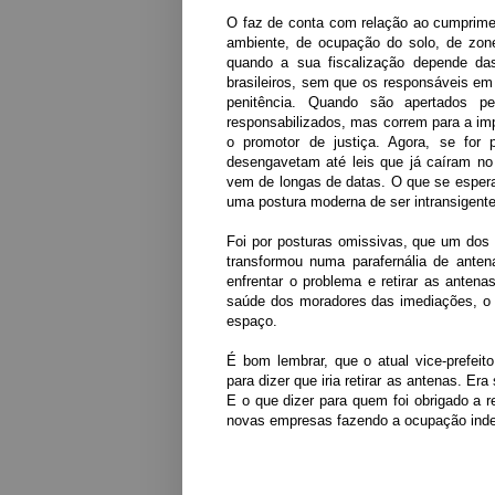
O faz de conta com relação ao cumprimen
ambiente, de ocupação do solo, de zone
quando a sua fiscalização depende das
brasileiros, sem que os responsáveis 
penitência. Quando são apertados pe
responsabilizados, mas correm para a im
o promotor de justiça. Agora, se for p
desengavetam até leis que já caíram no
vem de longas de datas. O que se esper
uma postura moderna de ser intransigente
Foi por posturas omissivas, que um dos 
transformou numa parafernália de ante
enfrentar o problema e retirar as anten
saúde dos moradores das imediações, o 
espaço.
É bom lembrar, que o atual vice-prefei
para dizer que iria retirar as antenas. E
E o que dizer para quem foi obrigado a 
novas empresas fazendo a ocupação indev