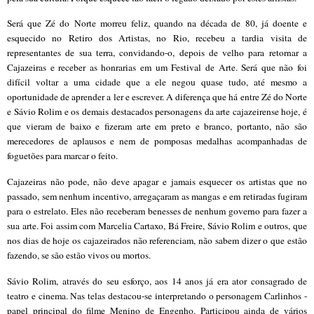
Será que Zé do Norte morreu feliz, qu
ando na déca
da de 80, já doente e
esquecido no Retiro dos Artistas, no Rio, recebeu a tardia visita de
repr
esentantes de sua terra, convidando-o, depois de velho para retornar a
Cajazeiras e receber as honrarias em um Festival de Arte. Será que não foi
difícil voltar a uma cidade que a ele negou quase tudo, até mesmo a
oportunidade de aprender a ler e escrever. A diferença que há entre Zé do Norte
e Sávio Rolim e os demais destacados personagens da arte cajazeirense hoje, é
que vieram de baixo e fizeram arte em preto e branco, portanto, não são
merecedores de aplausos e nem de pomposas medalhas acompanhadas de
foguetões para marcar o feito.
Cajazeiras não pode, não deve apagar e jamais esquecer os artistas que no
passado, sem nenhum incentivo, arregaçaram as mangas e em retiradas fugiram
para o estrelato. Eles não receberam benesses de nenhum governo para fazer a
sua arte. Foi assim com Marcelia Cartaxo, Bá Freire, Sávio Rolim e outros, que
nos dias de hoje os cajazeirados n
ão referenciam, não sabem
dizer o que estão
fazendo, se são estão vivos ou mortos.
Sávio Rolim, através do seu esforço, aos 14 anos j
á era ator consagrado de
teatro e cinema. Nas telas destacou-se interpretando o personagem Carlinhos -
papel principal do filme Menino de Engenho. Participou ainda de vários