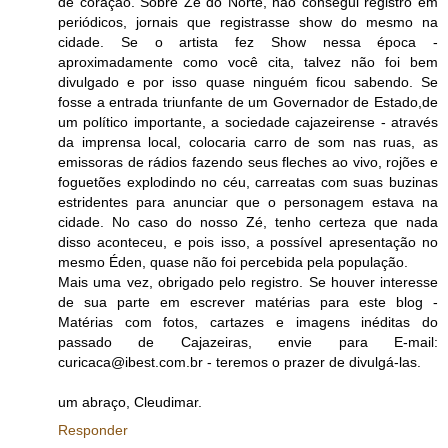
de coração. Sobre Zé do Norte, não consegui registro em
periódicos, jornais que registrasse show do mesmo na
cidade. Se o artista fez Show nessa época -
aproximadamente como você cita, talvez não foi bem
divulgado e por isso quase ninguém ficou sabendo. Se
fosse a entrada triunfante de um Governador de Estado,de
um político importante, a sociedade cajazeirense - através
da imprensa local, colocaria carro de som nas ruas, as
emissoras de rádios fazendo seus fleches ao vivo, rojões e
foguetões explodindo no céu, carreatas com suas buzinas
estridentes para anunciar que o personagem estava na
cidade. No caso do nosso Zé, tenho certeza que nada
disso aconteceu, e pois isso, a possível apresentação no
mesmo Éden, quase não foi percebida pela população.
Mais uma vez, obrigado pelo registro. Se houver interesse
de sua parte em escrever matérias para este blog -
Matérias com fotos, cartazes e imagens inéditas do
passado de Cajazeiras, envie para E-mail:
curicaca@ibest.com.br - teremos o prazer de divulgá-las.
um abraço, Cleudimar.
Responder