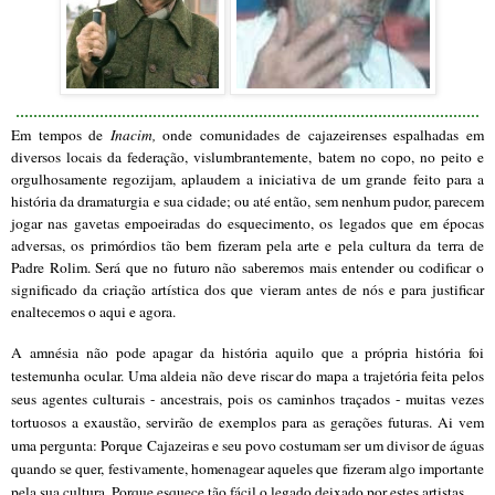
.........................................................................................................
Em tempos de
Inacim,
onde comunidades de cajazeirenses espalhadas em
diversos locais da federação, vislumbrantemente, batem no copo, no peito e
orgulhosamente regozijam, aplaudem a iniciativa de um grande feito para a
história da dramaturgia e sua cidade; ou até então, sem nenhum pudor, parecem
jogar nas gavetas empoeiradas do esquecimento, os legados que em épocas
adversas, os primórdios tão bem fizeram pela arte e pela cultura da terra de
Padre Rolim. Será que no futuro não saberemos mais entender ou codificar o
significado d
a criação artística dos que vieram antes de nós e par
a justificar
enaltecemos o aqui e agora.
A amnésia não pode apagar da história aquilo que a própria história foi
teste
munha ocular. Uma aldeia não deve riscar do mapa a trajetória feita pelos
seu
s agentes cu
lturais
- ancestrais, pois os caminhos traçados - muitas vezes
tortuosos a exaustão, servirão de exemplos para as gerações futuras. Ai vem
uma pergunta: Porque Cajazeiras e seu povo costumam ser um divisor de águas
quando se quer, festivamente, homenagear aqueles que fizeram algo importante
pela sua cultura. Porque esquece tão fácil o legado deixado por estes artistas.