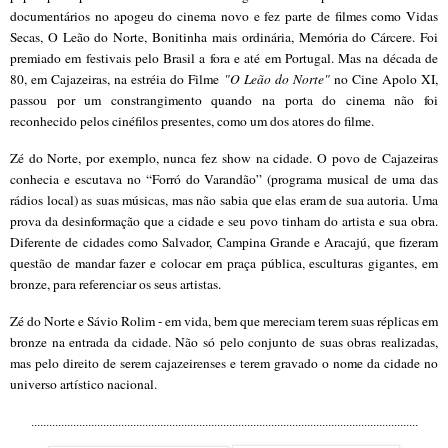
documentários no apogeu do cinema novo e fez parte de filmes como Vidas
Secas, O Leão do Norte, Bonitinha mais ordinária, Memória do Cárcere. Foi
p
remiado em festivais pelo Brasil a fora e até em Portugal. Mas na década de
80, em Cajazeiras, na estréia do Filme
"O Leão do Norte"
no Cine Apolo XI,
passo
u por um constrangimento quando na porta do cinema não foi
reconhecido
pelos cinéfilos presentes, como um dos atores do filme.
Zé do Norte, por exemplo
, nun
ca fez show na cidade. O povo de Cajazeiras
conhecia e escutava no “Forró do Varandão” (programa musical de uma das
rádios local) as suas músicas, mas não sabia que elas eram de sua autoria. Uma
prova da desinformação que a cid
ade e seu po
vo tinham do artista e sua obra.
Diferente de cidades como Salvador, Campina Grande e Aracajú, q
ue fizeram
questão de mandar fazer e colocar em praça pública, esculturas gigantes, em
bron
ze, para referenciar os seus artistas.
Zé do Norte e Sávio Rolim - em vida, bem
que mereciam terem suas réplicas em
bronze na entrada da cidade. Não só pelo conjunto de suas obras realizadas,
mas pelo dire
ito de serem cajazeirenses e terem gravado o nome da cidade no
unive
rso
artístico nacional.
.................................................................................................................................