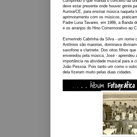
Cumprindo o que manda o conceito da univ
deve estar presente onde houver gente par
Aurora/CE, para ensinar música naquela 
aprimoramento com os músicos, praticam
Padre Luna Tavares, em 1
986, a Banda d
e os arranjos do Hino Comemorativo ao C
Esmerindo Cabrinha da Silva - um nome q
Antônios são maiorias, dominava divinam
saxofone e clarinete. Dos oitos filhos q
enveredou pela música, José -
aprendeu a
importância na atividade musical para a c
João Pessoa. Pois tanto um como o outr
dela fizeram muit
o pelas duas cidades.
. .
. .
Álbum
Fotográfico