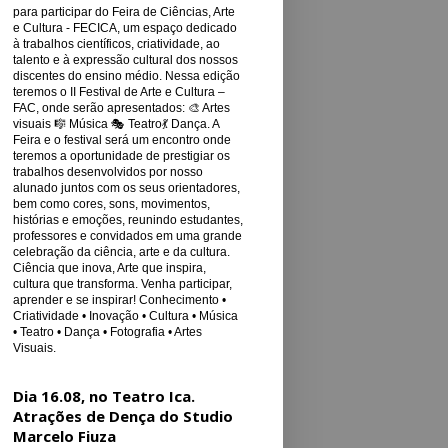
para participar do Feira de Ciências, Arte
e Cultura - FECICA, um espaço dedicado
à trabalhos científicos, criatividade, ao
talento e à expressão cultural dos nossos
discentes do ensino médio. Nessa edição
teremos o II Festival de Arte e Cultura –
FAC, onde serão apresentados: 🎨 Artes
visuais 🎼 Música 🎭 Teatro💃 Dança. A
Feira e o festival será um encontro onde
teremos a oportunidade de prestigiar os
trabalhos desenvolvidos por nosso
alunado juntos com os seus orientadores,
bem como cores, sons, movimentos,
histórias e emoções, reunindo estudantes,
professores e convidados em uma grande
celebração da ciência, arte e da cultura.
Ciência que inova, Arte que inspira,
cultura que transforma. Venha participar,
aprender e se inspirar! Conhecimento •
Criatividade • Inovação • Cultura • Música
• Teatro • Dança • Fotografia • Artes
Visuais.
Dia 16.08, no Teatro Ica.
Atrações de Dença do Studio
Marcelo Fiuza