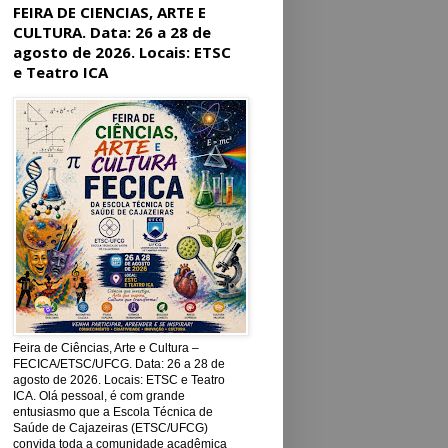
FEIRA DE CIENCIAS, ARTE E
CULTURA. Data: 26 a 28 de
agosto de 2026. Locais: ETSC
e Teatro ICA
Feira de Ciências, Arte e Cultura –
FECICA/ETSC/UFCG. Data: 26 a 28 de
agosto de 2026. Locais: ETSC e Teatro
ICA. Olá pessoal, é com grande
entusiasmo que a Escola Técnica de
Saúde de Cajazeiras (ETSC/UFCG)
convida toda a comunidade acadêmica