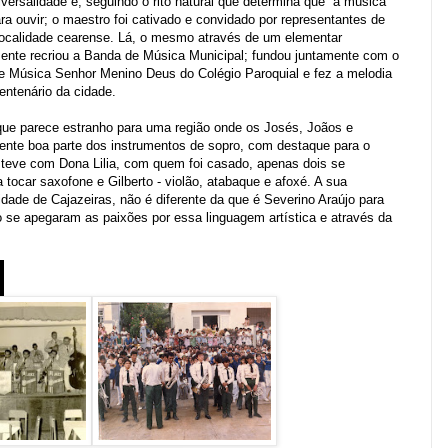
ersalidade e, seguindo o rito natural que determina que a música
a ouvir; o maestro foi cativado e convidado por representantes de
localidade cearense. Lá, o mesmo através de um elementar
ente recriou a Banda de Música Municipal; fundou juntamente com o
e Música Senhor Menino Deus do Colégio Paroquial e fez a melodia
entenário da cidade.
ue parece estranho para uma região onde os Josés, Joãos e
ente boa parte dos instrumentos de sopro, com destaque para o
ue teve com Dona Lilia, com quem foi casado, apenas dois se
 tocar saxofone e Gilberto - violão, atabaque e afoxé. A sua
idade de Cajazeiras, não é diferente da que é Severino Araújo para
o se apegaram as paixões
por essa linguagem artística e através da