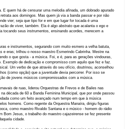
. E quem há de censurar uma melodia afinada, um dobrado apurado
retrata aos domingos. Mas quem já via a banda passar e por não
nde vier; seja que tipo for e em que lugar for tocada é uma
razão de viver, também. Ela é algo abstrato que acalanta o ego e
ida tocando seus instrumentos, ensinando acordes, merecem a
turas e instrumentos, segurando com muito esmero a velha batuta,
as e eras; trilhou o nosso maestro Esmerindo Cabrinh
a. Mestre na
ndo o que gosta - a música. Foi, e é, para as gerações vindouras,
o. Exemplo de dedicação e compromisso com aquilo que fez e faz.
sical. Um verbo de que através do seu ofício, doutrinou, aconselhou
os (como opção) que a juventude devia percorrer. Por isso se
ação de jovens músicos com
promissados
com a música.
rnavais de ruas, liderou Orquestras de Frevos e de Bailes nas
iou na década de 60 a Banda Feminina Munici
pal,
que por onde passou
erendada como um feito avançado num tempo em que à música
elos homens. Como regente da Orquestra Manaíra, dirigiu figuras
época, como maestro Rivaldo Santana e o músico - homem do rádio
 em Bom Jesus,
o trabalho do maestro cajazeirense se fez presente
daquela cidade.