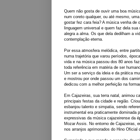
Quem não gosta de ouvir uma boa música
num coreto qualquer, ou até mesmo, uma 
gosta
r fez cara feia? A música venha de o
linguagem u
niversal e quem faz dela sua 
alegra a alma. Os que dela dedilham a v
contemplação ete
rna.
Por essa atmosfera melódica, entre parti
numa trajetória que varou períodos, époc
vida e na música passou dos 80 anos faze
toda referência em matéria de ser human
Um ser a serviço da ideia e da prática mu
e mostrou por onde passou um dos caminh
dedicou com a melhor perfeição na form
Em Cajazeiras, sua terra natal, animou ca
principais festas da cidade e região. Cr
esbanjou talento e simpatia, sendo ref
instrumental era praticamente dominada p
expressivas da música cajazeirense da 
Mozar Assis. No entorno de Cajazeiras,
nos arranjos aprimorados do Hino Oficial 