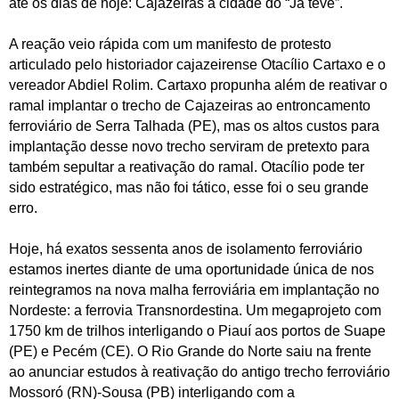
até os dias de hoje:
Cajazeiras
a cidade do “Já teve”.
A reação veio rápida com um manifesto de protesto
articulado pelo historiador cajazeirense Otacílio Cartaxo e o
vereador Abdiel Rolim. Cartaxo propunha além de reativar o
ramal implantar o trecho de
Cajazeiras
ao entroncamento
ferroviário de Serra Talhada (PE), mas os altos custos para
implantação desse novo trecho serviram de pretexto para
também sepultar a reativação do ramal. Otacílio pode ter
sido estratégico, mas não foi tático, esse foi o seu grande
erro.
Hoje, há exatos sessenta anos de isolamento ferroviário
estamos inertes diante de uma oportunidade única de nos
reintegramos na nova malha ferroviária em implantação no
Nordeste: a ferrovia Transnordestina. Um megaprojeto com
1750 km de trilhos interligando o Piauí aos portos de Suape
(PE) e Pecém (CE). O Rio Grande do Norte saiu na frente
ao anunciar estudos à reativação do antigo trecho ferroviário
Mossoró (RN)-
Sousa
(PB) interligando com a