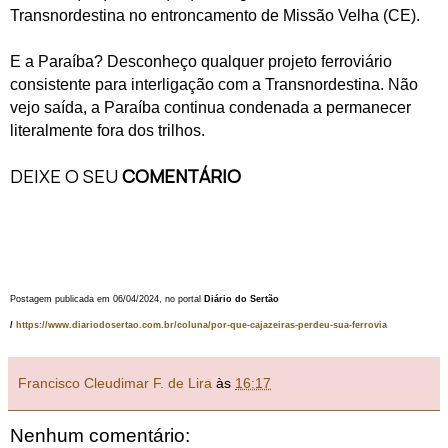
Transnordestina no entroncamento de Missão Velha (CE).
E a Paraíba? Desconheço qualquer projeto ferroviário
consistente para interligação com a
Transnordestina. Não
vejo saída, a Paraíba continua condenada a permanecer
literalmente fora dos trilhos.
DEIXE O SEU
COMENTÁRIO
Postagem publicada em 06/04/2024, no portal
Diário do Sertão
/
https://www.diariodosertao.com.br/coluna/por-que-cajazeiras-perdeu-sua-ferrovia
Francisco Cleudimar F. de Lira
às
16:17
Nenhum comentário: