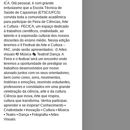
ICA. Olá pessoal, é com grande
entusiasmo que a Escola Técnica de
Saúde de Cajazeiras (ETSC/UFCG)
convida toda a comunidade acadêmica
para participar do Feira de Ciências, Arte
e Cultura - FECICA, um espaço dedicado
à trabalhos científicos, criatividade, ao
talento e à expressão cultural dos nossos
discentes do ensino médio. Nessa edição
teremos o II Festival de Arte e Cultura –
FAC, onde serão apresentados: 🎨 Artes
visuais 🎼 Música 🎭 Teatro💃 Dança. A
Feira e o festival será um encontro onde
teremos a oportunidade de prestigiar os
trabalhos desenvolvidos por nosso
alunado juntos com os seus orientadores,
bem como cores, sons, movimentos,
histórias e emoções, reunindo estudantes,
professores e convidados em uma grande
celebração da ciência, arte e da cultura.
Ciência que inova, Arte que inspira,
cultura que transforma. Venha participar,
aprender e se inspirar! Conhecimento •
Criatividade • Inovação • Cultura • Música
• Teatro • Dança • Fotografia • Artes
Visuais.