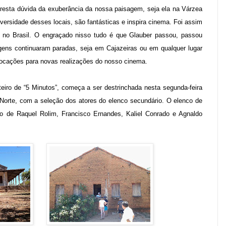
resta dúvida da exuberância da nossa paisagem, seja ela na Várzea
ersidade desses locais, são fantásticas e inspira cinema. Foi assim
 no Brasil. O engraçado nisso tudo é que Glauber passou, passou
ns continuaram paradas, seja em Cajazeiras ou em qualquer lugar
ocações para novas realizações do nosso cinema.
teiro de “5 Minutos”, começa a ser destrinchada nesta segunda-feira
o Norte, com a seleção dos atores do elenco secundário. O elenco de
ação de Raquel Rolim, Francisco Ernandes, Kaliel Conrado e Agnaldo