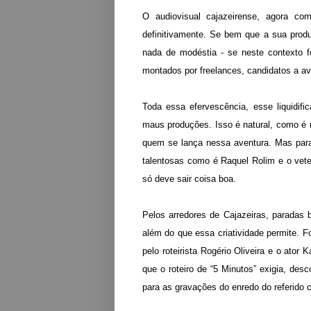
O audiovisual cajazeirense, agora co
definitivamente. Se bem que a sua prod
nada de modéstia - se neste contexto 
montados por
freelances, candidatos a a
Toda essa efervescência, esse liquidifi
maus produções. Isso é natural, como é n
quem se lança nessa aventura. Mas para
talentosas como é Raquel Rolim e o veter
só deve sair coisa boa.
Pelos arredores de Cajazeiras, paradas 
além do que essa criatividade permite.
F
pelo roteirista
Rogério Oliveira e o ator
K
que o roteiro de “5 Minutos” exigia, de
para as gravações do enredo do referido