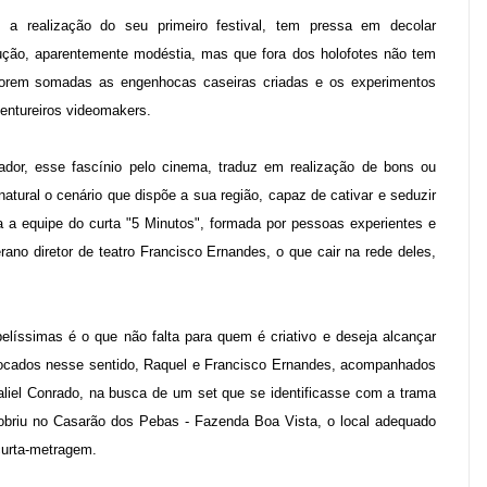
m a realização do seu primeiro festival, tem pressa em decolar
ução, aparentemente modéstia, mas que fora dos holofotes não tem
forem somadas as engenhocas caseiras criadas e os experimentos
ventureiros videomakers.
cador, esse fascínio pelo cinema, traduz em realização de bons ou
atural o cenário que dispõe a sua região, capaz de cativar e seduzir
 a equipe do curta "5 Minutos", formada por pessoas experientes e
ano diretor de teatro Francisco Ernandes, o que cair na rede deles,
belíssimas é o que não falta para quem é criativo e deseja alcançar
ocados nesse sentido, Raquel e Francisco Ernandes, acompanhados
aliel Conrado, na busca de um set que se identificasse com a trama
scobriu no Casarão dos Pebas - Fazenda Boa Vista, o local adequado
curta-metragem
.