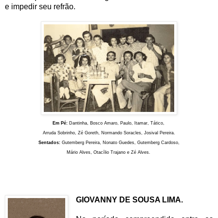
e impedir seu refrão.
Em Pé:
Dantinha, Bosco Amaro, Paulo, Itamar, Tático,
Arruda Sobrinho,
Zé Goreth, Normando Soracles, Josival Pereira.
Sentados:
Gutemberg Pereira, Nonato Guedes, Gutemberg Cardoso,
Mário Alves, Otacílio Trajano e Zé Alves.
GIOVANNY DE SOUSA LIMA.