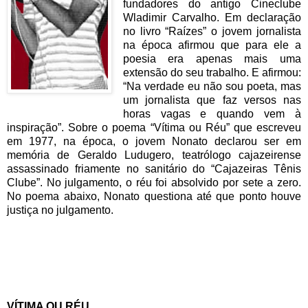
fundadores do antigo Cineclube
Wladimir Carvalho. Em declaração
no livro “Raízes” o jovem jornalista
na época afirmou que para ele a
poesia era apenas mais uma
extensão do seu trabalho. E afirmou:
“Na verdade eu não sou poeta, mas
um jornalista que faz versos nas
horas vagas e quando vem à
inspiração”. Sobre o poema “Vítima ou Réu” que escreveu
em 1977, na época, o jovem Nonato declarou ser em
memória de Geraldo Ludugero, teatrólogo cajazeirense
assassinado friamente no sanitário do “Cajazeiras Tênis
Clube”. No julgamento, o réu foi absolvido por sete a zero.
No poema abaixo, Nonato questiona até que ponto houve
justiça no julgamento.
VÍTIMA OU RÉU