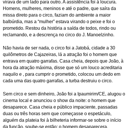
virava de um lado para outro. A assistência foi à loucura.
Homens, mulheres, meninos e até o padre, que saíra da
missa direto para o circo, faziam do ambiente a maior
balbúrdia, mas a “mulher” estava virando o peixe e foi o
prometido. Restou da história a saída de todos, rindo ou
reclamando, e a descrença no circo do J. Manoelzinho.
Não havia de ser nada, o circo foi a Jatobá, cidade a 30
quilômetros de Cajazeiras, lá a atração foi o homem que
entrava em quatro garrafas. Casa cheia, depois que João, à
hora da atração máxima, disse que só um louco acreditaria
naquilo e , para cumprir o prometido, colocou um dedo em
cada uma das quatro garrafas, a turba destruiu o circo.
Sem circo e sem dinheiro, João foi a Ipaumirim/CE, alugou o
cinema local e anunciou o show da noite: o homem que
desaparece. Casa cheia e público impaciente, passadas
duas ou três horas sem que começasse o espetáculo,
alguém da plateia foi à bilheteria informar-se sobre o início
da função, soube-se então: o homem desaparecera.