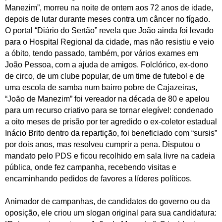
Manezim”, morreu na noite de ontem aos 72 anos de idade,
depois de lutar durante meses contra um câncer no fígado.
O portal “Diário do Sertão” revela que João ainda foi levado
para o Hospital Regional da cidade, mas não resistiu e veio
a óbito, tendo passado, também, por vários exames em
João Pessoa, com a ajuda de amigos. Folclórico, ex-dono
de circo, de um clube popular, de um time de futebol e de
uma escola de samba num bairro pobre de Cajazeiras,
“João de Manezim” foi vereador na década de 80 e apelou
para um recurso criativo para se tornar elegível: condenado
a oito meses de prisão por ter agredido o ex-coletor estadual
Inácio Brito dentro da repartição, foi beneficiado com “sursis”
por dois anos, mas resolveu cumprir a pena. Disputou o
mandato pelo PDS e ficou recolhido em sala livre na cadeia
pública, onde fez campanha, recebendo visitas e
encaminhando pedidos de favores a líderes políticos.
Animador de campanhas, de candidatos do governo ou da
oposição, ele criou um slogan original para sua candidatura: