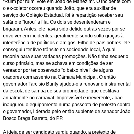
“Ruim por ruim, vote em João de Manezim”. O incidente com
o ex-coletor ocorreu quando João, que era auxiliar de
serviço do Colégio Estadual, foi à repartição receber seu
salário e “furou” a fila. Os dois se desentenderam e
brigaram. Antes, ele havia sido detido outras vezes por se
envolver em incidentes, geralmente sendo solto graças à
interferência de políticos e amigos. Filho de pais pobres, ele
conseguiu ter livre trânsito na sociedade local, à qual
recorria para suas variadas promoções. Não tinha sequer o
curso primário, mas se achava em condições de ser
vereador por ter observado “o baixo nível” de alguns
oradores com assento na Câmara Municipal. O então
governador Tarcísio Burity ajudou-o a renovar o instrumental
da escola de samba de sua propriedade, que desfilava
anualmente no carnaval. Imprevisível e irreverente, João
inaugurou o equipamento numa passeata de protesto contra
o governador, liderada pelo então suplente de senador João
Bosco Braga Barreto, do PP.
A ideia de ser candidato surgiu quando, a pretexto de