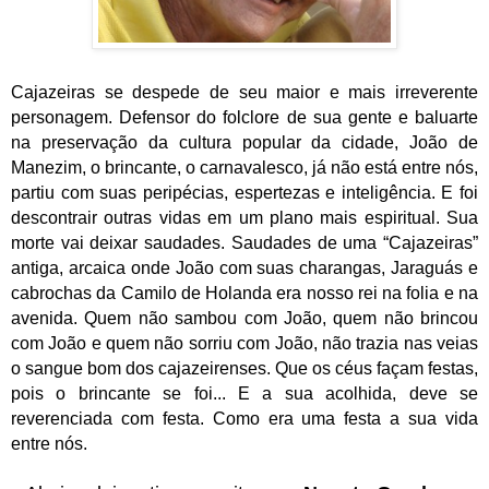
Cajazeiras se despede de seu maior
e mais irreverente
personagem. Defensor do folclore de sua gente e baluarte
na preservação da cultura popular da cidade, João de
Manezim, o brincante, o carnavalesco, já não está entre nós,
partiu com suas peripécias, espertezas e inteligência. E foi
descontrair outras vidas em um plano mais espiritual. Sua
morte vai deixar saudades. Saudades de uma “Cajazeiras”
antiga, arcaica onde João com suas charangas, Jaraguás e
cabrochas da Camilo de Holanda era nosso rei na folia e na
avenida. Quem não sambou com João, quem não brincou
com João e quem não sorriu com João, não trazia nas veias
o sangue bom dos cajazeirenses. Que os céus façam festas,
pois o brincante se foi... E a sua acolhida, deve se
reverenciada com festa. Como era uma festa a sua vida
entre nós.