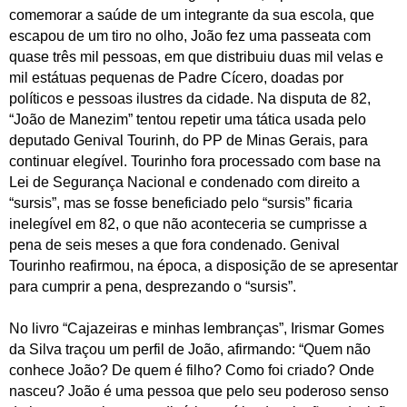
comemorar a saúde de um integrante da sua escola, que
escapou de um tiro no olho, João fez uma passeata com
quase três mil pessoas, em que distribuiu duas mil velas e
mil estátuas pequenas de Padre Cícero, doadas por
políticos e pessoas ilustres da cidade. Na disputa de 82,
“João de Manezim” tentou repetir uma tática usada pelo
deputado Genival Tourinh, do PP de Minas Gerais, para
continuar elegível. Tourinho fora processado com base na
Lei de Segurança Nacional e condenado com direito a
“sursis”, mas se fosse beneficiado pelo “sursis” ficaria
inelegível em 82, o que não aconteceria se cumprisse a
pena de seis meses a que fora condenado. Genival
Tourinho reafirmou, na época, a disposição de se apresentar
para cumprir a pena, desprezando o “sursis”.
No livro “Cajazeiras e minhas lembranças”, Irismar Gomes
da Silva traçou um perfil de João, afirmando: “Quem não
conhece João? De quem é filho? Como foi criado? Onde
nasceu? João é uma pessoa que pelo seu poderoso senso