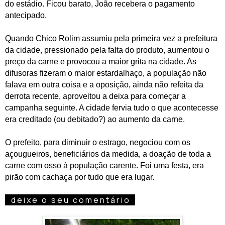
do estádio. Ficou barato, João recebera o pagamento
antecipado.
Quando Chico Rolim assumiu pela primeira vez a prefeitura
da cidade, pressionado pela falta do produto, aumentou o
preço da carne e provocou a maior grita na cidade. As
difusoras fizeram o maior estardalhaço, a população não
falava em outra coisa e a oposição, ainda não refeita da
derrota recente, aproveitou a deixa para começar a
campanha seguinte. A cidade fervia tudo o que acontecesse
era creditado (ou debitado?) ao aumento da carne.
O prefeito, para diminuir o estrago, negociou com os
açougueiros, beneficiários da medida, a doação de toda a
carne com osso à população carente. Foi uma festa, era
pirão com cachaça por tudo que era lugar.
d
d e i x e o s e u c o m e n t á r i o