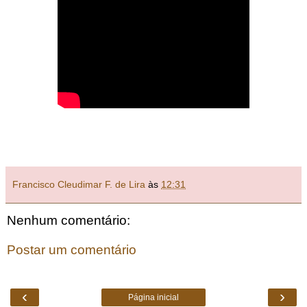
Francisco Cleudimar F. de Lira
às
12:31
Nenhum comentário:
Postar um comentário
‹
›
Página inicial