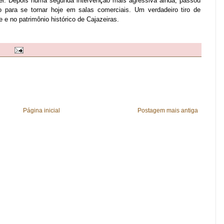
tel. Depois numa segunda intervenção mais agressiva ainda, passou
o para se tornar hoje em salas comerciais. Um verdadeiro tiro de
e e no patrimônio histórico de Cajazeiras.
Página inicial
Postagem mais antiga