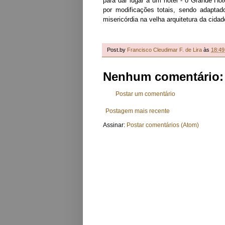
para dar lugar a um hotel - o Grande Ho
por modificações totais, sendo adaptad
misericórdia na velha arquitetura da cidad
Post.by
Francisco Cleudimar F. de Lira
às
18:49
Nenhum comentário:
Postar um comentário
Postagem mais recente
Assinar:
Postar comentários (Atom)