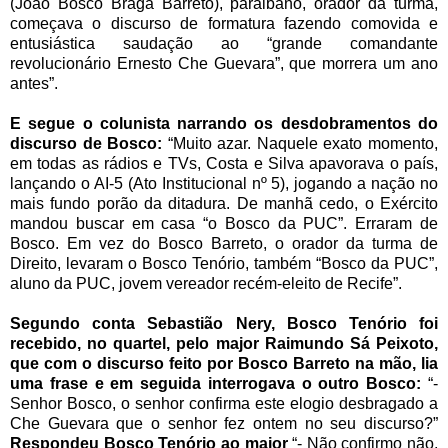
(João Bosco Braga Barreto), paraibano, orador da turma,
começava o discurso de formatura fazendo comovida e
entusiástica saudação ao “grande comandante
revolucionário Ernesto Che Guevara”, que morrera um ano
antes”.
E segue o colunista narrando os desdobramentos do
discurso de Bosco:
“Muito azar. Naquele exato momento,
em todas as rádios e TVs, Costa e Silva apavorava o país,
lançando o AI-5 (Ato Institucional nº 5), jogando a nação no
mais fundo porão da ditadura. De manhã cedo, o Exército
mandou buscar em casa “o Bosco da PUC”. Erraram de
Bosco. Em vez do Bosco Barreto, o orador da turma de
Direito, levaram o Bosco Tenório, também “Bosco da PUC”,
aluno da PUC, jovem vereador recém-eleito de Recife”.
Segundo conta Sebastião Nery, Bosco Tenório foi
recebido, no quartel, pelo major Raimundo Sá Peixoto,
que com o discurso feito por Bosco Barreto na mão, lia
uma frase e em seguida interrogava o outro Bosco:
“-
Senhor Bosco, o senhor confirma este elogio desbragado a
Che Guevara que o senhor fez ontem no seu discurso?”
Respondeu Bosco Tenório ao major
“- Não confirmo não,