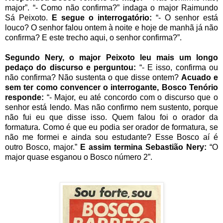
major”. “- Como não confirma?” indaga o major Raimundo
Sá Peixoto.
E segue o interrogatório:
“- O senhor está
louco? O senhor falou ontem à noite e hoje de manhã já não
confirma? E este trecho aqui, o senhor confirma?”.
Segundo Nery, o major Peixoto leu mais um longo
pedaço do discurso e perguntou:
“- E isso, confirma ou
não confirma? Não sustenta o que disse ontem?
Acuado e
sem ter como convencer o interrogante, Bosco Tenório
responde:
“- Major, eu até concordo com o discurso que o
senhor está lendo. Mas não confirmo nem sustento, porque
não fui eu que disse isso. Quem falou foi o orador da
formatura. Como é que eu podia ser orador de formatura, se
não me formei e ainda sou estudante? Esse Bosco aí é
outro Bosco, major.”
E assim termina Sebastião Nery:
“O
major quase esganou o Bosco número 2”
.