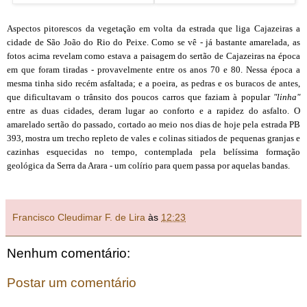
Aspectos pitorescos da vegetação em volta da estrada que liga Cajazeiras a
cidade de São João do Rio do Peixe. Como se vê - já bastante amarelada, as
fotos acima revelam como estava a paisagem do sertão de Cajazeiras na época
em que foram tiradas - provavelmente entre os anos 70 e 80. Nessa época a
mesma tinha sido recém asfaltada; e a poeira, as pedras e os buracos de antes,
que dificultavam o trânsito dos poucos carros que faziam à popular
"linha"
entre as duas cidades, deram lugar ao conforto e a rapidez do asfalto. O
amarelado sertão do passado, cortado ao meio nos dias de hoje pela estrada PB
393, mostra um trecho repleto de vales e colinas sitiados de pequenas granjas e
cazinhas esquecidas no tempo, contemplada pela belíssima formação
geológica da Serra da Arara - um colírio para quem passa por aquelas bandas.
Francisco Cleudimar F. de Lira
às
12:23
Nenhum comentário:
Postar um comentário