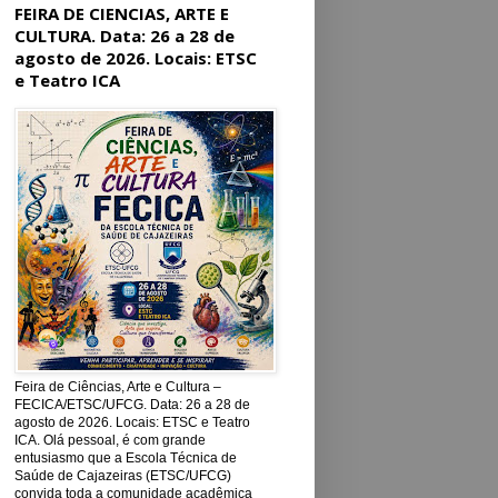
FEIRA DE CIENCIAS, ARTE E
CULTURA. Data: 26 a 28 de
agosto de 2026. Locais: ETSC
e Teatro ICA
Feira de Ciências, Arte e Cultura –
FECICA/ETSC/UFCG. Data: 26 a 28 de
agosto de 2026. Locais: ETSC e Teatro
ICA. Olá pessoal, é com grande
entusiasmo que a Escola Técnica de
Saúde de Cajazeiras (ETSC/UFCG)
convida toda a comunidade acadêmica