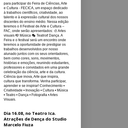
para participar do Feira de Ciências, Arte
e Cultura - FECICA, um espaço dedicado
à trabalhos científicos, criatividade, ao
talento e à expressão cultural dos nossos
discentes do ensino médio. Nessa edição
teremos o II Festival de Arte e Cultura –
FAC, onde serão apresentados: 🎨 Artes
visuais 🎼 Música 🎭 Teatro💃 Dança. A
Feira e o festival será um encontro onde
teremos a oportunidade de prestigiar os
trabalhos desenvolvidos por nosso
alunado juntos com os seus orientadores,
bem como cores, sons, movimentos,
histórias e emoções, reunindo estudantes,
professores e convidados em uma grande
celebração da ciência, arte e da cultura.
Ciência que inova, Arte que inspira,
cultura que transforma. Venha participar,
aprender e se inspirar! Conhecimento •
Criatividade • Inovação • Cultura • Música
• Teatro • Dança • Fotografia • Artes
Visuais.
Dia 16.08, no Teatro Ica.
Atrações de Dença do Studio
Marcelo Fiuza