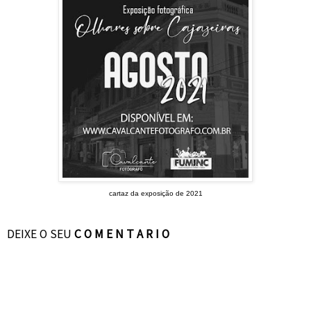
cartaz da exposição de 2021
DEIXE O SEU
C O M E N T A R I O