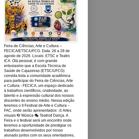
Feira de Ciências, Arte e Cultura –
FECICA/ETSC/UFCG. Data: 26 a 28 de
agosto de 2026. Locais: ETSC e Teatro
ICA. Olá pessoal, é com grande
entusiasmo que a Escola Técnica de
Saúde de Cajazeiras (ETSC/UFCG)
convida toda a comunidade acadêmica
para participar do Feira de Ciências, Arte
e Cultura - FECICA, um espaço dedicado
à trabalhos científicos, criatividade, ao
talento e à expressão cultural dos nossos
discentes do ensino médio. Nessa edição
teremos o II Festival de Arte e Cultura –
FAC, onde serão apresentados: 🎨 Artes
visuais 🎼 Música 🎭 Teatro💃 Dança. A
Feira e o festival será um encontro onde
teremos a oportunidade de prestigiar os
trabalhos desenvolvidos por nosso
alunado juntos com os seus orientadores,