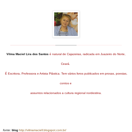
...................................................
........................
...................................................
Vilma Maciel Lira dos Santos
é natural de Cajazeiras,
radicada
em Juazeiro do Norte,
Ceará.
É Escritora, Professora e Artista Plástica.
Tem vários livros publicados em prosas, poesias,
contos e
assuntos relacionados a cultura regional nordestina.
fonte:
blog
http://vilmamaciell.blogspot.com.br/