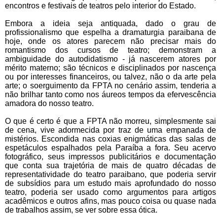
encontros e festivais de teatros pelo interior do Estado.
Embora a ideia seja antiquada, dado o grau de
profissionalismo que espelha a dramaturgia paraibana de
hoje, onde os atores parecem não precisar mais do
romantismo dos cursos de teatro; demonstram a
ambiguidade do autodidatismo - já nascerem atores por
mérito materno; são técnicos e disciplinados por nascença
ou por interesses financeiros, ou talvez, não o da arte pela
arte; o soerguimento da FPTA no cenário assim, tenderia a
não brilhar tanto como nos áureos tempos da efervescência
amadora do nosso teatro.
O que é certo é que a FPTA não morreu, simplesmente sai
de cena, vive adormecida por traz de uma empanada de
mistérios. Escondida nas coxias enigmáticas das salas de
espetáculos espalhados pela Paraíba a fora. Seu acervo
fotográfico, seus impressos publicitários e documentação
que conta sua trajetória de mais de quatro décadas de
representatividade do teatro paraibano, que poderia servir
de subsídios para um estudo mais aprofundado do nosso
teatro, poderia ser usado como argumentos para artigos
acadêmicos e outros afins, mas pouco coisa ou quase nada
de trabalhos assim, se ver sobre essa ótica.