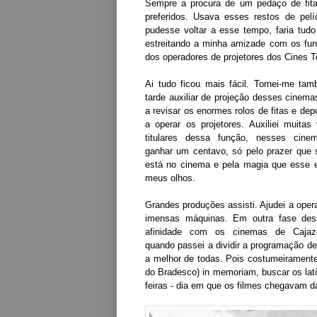
Sempre a procura de um pedaço de fita
preferidos. Usava esses restos de pe
pudesse voltar a esse tempo, faria tudo
estreitando a minha amizade com os fun
dos operadores de projetores dos Cines T
Ai tudo ficou mais fácil. Tornei-me ta
tarde auxiliar de projeção desses cinema
a revisar os enormes rolos de fitas e dep
a operar os projetores. Auxiliei muitas
titulares dessa função, nesses cin
ganhar um centavo, só pelo prazer que 
está no cinema e pela magia que esse 
meus olhos.
Grandes produções assisti. Ajudei a oper
imensas máquinas. Em outra fase de
afinidade com os cinemas de Cajaze
quando passei a dividir a programação d
a melhor de todas. Pois costumeiramente
do Bradesco) in memoriam, buscar os lat
feiras - dia em que os filmes chegavam d