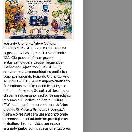
Feira de Ciências, Arte e Cultura –
FECICA/ETSC/UFCG. Data: 26 a 28 de
agosto de 2026. Locais: ETSC e Teatro
ICA. Olá pessoal, é com grande
entusiasmo que a Escola Técnica de
Saúde de Cajazeiras (ETSC/UFCG)
convida toda a comunidade acadêmica
para participar do Feira de Ciências, Arte
e Cultura - FECICA, um espaço dedicado
à trabalhos científicos, criatividade, ao
talento e à expressão cultural dos nossos
discentes do ensino médio. Nessa edição
teremos o II Festival de Arte e Cultura –
FAC, onde serão apresentados: 🎨 Artes
visuais 🎼 Música 🎭 Teatro💃 Dança. A
Feira e o festival será um encontro onde
teremos a oportunidade de prestigiar os
trabalhos desenvolvidos por nosso
alunado juntos com os seus orientadores,