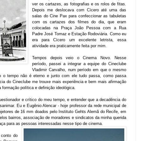
ver os cartazes, as fotografias e os rolos de fitas.
Depois me deslocava com Cícero até uma das
salas do Cine Pax para confeccionar as tabuletas
com os cartazes dos filmes do dia, que eram
colocadas na Praça João Pessoa com a Rua
Padre José Tomaz e Estação Rodoviária. Como eu
era para Cícero um excelente letrista, essa
atividade era praticamente feita por mim.
Tempos depois veio o Cinema Novo. Nesse
período, passei a integrar a equipe do Cineclube
Vladimir Carvalho, num período em que o mesmo
o o tempo não é eterno e junto com ele tudo passa, como passa
ia do Cineclube me trouxe mais experiência e bem mais afirmação
a formação política e definição ideológica.
estionador e crítico do meu tempo, e entender que a decadência do
sanimar. Eu e Eugênio Alencar - hoje professor da rede municipal de
ojetores de 16 mm doados pelo Instituto Gehts Alemã do Recife, em
elos bairros, associação de moradores e sindicatos da minha querida
aça para as pessoas interessadas nesse tipo de cinema.
 conto do