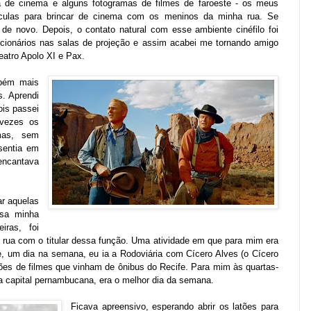
 de cinema e alguns fotogramas de filmes de faroeste - os meus
lículas para brincar de cinema com os meninos da minha rua. Se
 de novo. Depois, o contato natural com esse ambiente cinéfilo foi
cionários nas salas de projeção e assim acabei me tornando amigo
eatro Apolo XI e Pax.
mbém mais
s. Aprendi
ois passei
 vezes os
emas, sem
sentia em
encantava
ar aquelas
ssa minha
iras, foi
e rua com o titular dessa função. Uma atividade em que para mim era
, um dia na semana, eu ia a Rodoviária com Cícero Alves (o Cícero
ões de filmes que vinham de ônibus do Recife. Para mim às quartas-
a capital pernambucana, era o melhor dia da semana.
Ficava apreensivo, esperando abrir os latões para