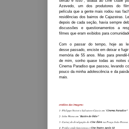
sertão é isso", doada ao cine clube p
Azevedo, um dos produtores do film
película que a gente mais rodou nas fac
residências dos bairros de Cajazeiras. 
depois de cada seção, havia sempre de
discussões e questionamentos a res
filmes que eram exibidos para comunidad
Com o passar do tempo, hoje as le
desse passado, enciste em deixar e fugi
memória de 55 anos. Mas para prendê-l
de mim, sonho quase todas as noites
Cinema Paradiso que passou, levando c
pouco da minha adolescência e da paixão
mais.
créditos das imagens:
1- Philippe Noiret e Salvatore Cáscio em "
Cinema Paradiso"
2- John Weyne em "
Rastro de Ódio"
3- Cartaz de divulgação do
Cine Éden
na Praça João Pessoa.
4- Prédio onde funcionou o
Cine Teatro Apolo XI