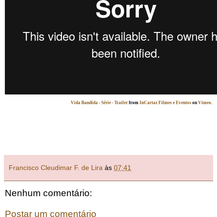
Vida Bandida - Série - Trailer
from
InCartaz Filmes e Eventos
on
Vimeo
.
Francisco Cleudimar F. de Lira
às
07:41
Nenhum comentário:
Postar um comentário