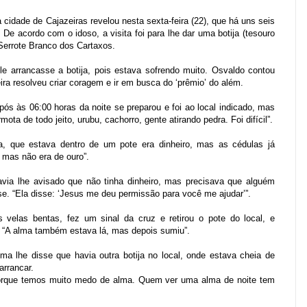
a cidade de Cajazeiras revelou nesta sexta-feira (22), que há uns seis
 De acordo com o idoso, a visita foi para lhe dar uma botija (tesouro
 Serrote Branco dos Cartaxos.
le arrancasse a botija, pois estava sofrendo muito. Osvaldo contou
ira resolveu criar coragem e ir em busca do ‘prêmio’ do além.
pós às 06:00 horas da noite se preparou e foi ao local indicado, mas
a de todo jeito, urubu, cachorro, gente atirando pedra. Foi difícil”.
ja, que estava dentro de um pote era dinheiro, mas as cédulas já
 mas não era de ouro”.
avia lhe avisado que não tinha dinheiro, mas precisava que alguém
se. “Ela disse: ‘Jesus me deu permissão para você me ajudar’”.
 velas bentas, fez um sinal da cruz e retirou o pote do local, e
 “A alma também estava lá, mas depois sumiu”.
a lhe disse que havia outra botija no local, onde estava cheia de
arrancar.
porque temos muito medo de alma. Quem ver uma alma de noite tem