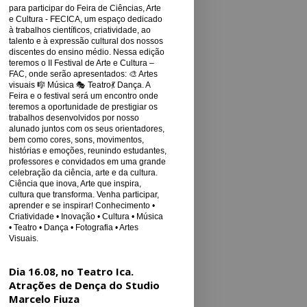
para participar do Feira de Ciências, Arte
e Cultura - FECICA, um espaço dedicado
à trabalhos científicos, criatividade, ao
talento e à expressão cultural dos nossos
discentes do ensino médio. Nessa edição
teremos o II Festival de Arte e Cultura –
FAC, onde serão apresentados: 🎨 Artes
visuais 🎼 Música 🎭 Teatro💃 Dança. A
Feira e o festival será um encontro onde
teremos a oportunidade de prestigiar os
trabalhos desenvolvidos por nosso
alunado juntos com os seus orientadores,
bem como cores, sons, movimentos,
histórias e emoções, reunindo estudantes,
professores e convidados em uma grande
celebração da ciência, arte e da cultura.
Ciência que inova, Arte que inspira,
cultura que transforma. Venha participar,
aprender e se inspirar! Conhecimento •
Criatividade • Inovação • Cultura • Música
• Teatro • Dança • Fotografia • Artes
Visuais.
Dia 16.08, no Teatro Ica.
Atrações de Dença do Studio
Marcelo Fiuza