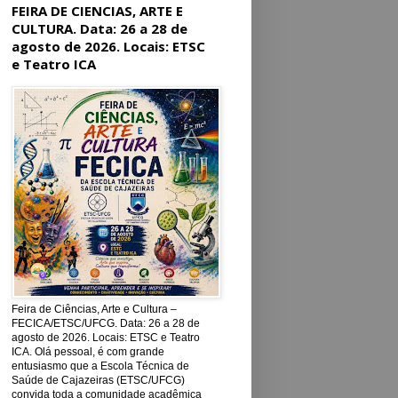
FEIRA DE CIENCIAS, ARTE E
CULTURA. Data: 26 a 28 de
agosto de 2026. Locais: ETSC
e Teatro ICA
Feira de Ciências, Arte e Cultura –
FECICA/ETSC/UFCG. Data: 26 a 28 de
agosto de 2026. Locais: ETSC e Teatro
ICA. Olá pessoal, é com grande
entusiasmo que a Escola Técnica de
Saúde de Cajazeiras (ETSC/UFCG)
convida toda a comunidade acadêmica