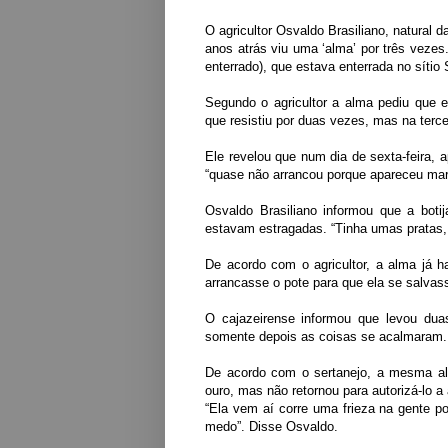
O agricultor Osvaldo Brasiliano, natural d
anos atrás viu uma ‘alma’ por três vezes.
enterrado), que estava enterrada no sítio
Segundo o agricultor a alma pediu que e
que resistiu por duas vezes, mas na terce
Ele revelou que num dia de sexta-feira, a
“quase não arrancou porque apareceu marmot
Osvaldo Brasiliano informou que a boti
estavam estragadas. “Tinha umas pratas,
De acordo com o agricultor, a alma já h
arrancasse o pote para que ela se salvas
O cajazeirense informou que levou duas
somente depois as coisas se acalmaram.
De acordo com o sertanejo, a mesma alm
ouro, mas não retornou para autorizá-lo a 
“Ela vem aí corre uma frieza na gente 
medo”. Disse Osvaldo.