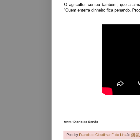
O agricultor contou também, que a alma 
“Quem enterra dinheiro fica penando. Pro
fonte:
Diario do Sertão
Post.by
Francisco Cleudimar F. de Lira
às
05:31