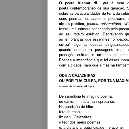
O poeta
Irismar di Lyra
é sem dú
poeta contemporâneo
de sua geração. S
sobre as particularidades da terra da cult
seus poemas, os aspectos peculiares, s
aldeia poética
, (
editora universitária, U
fosse uma câmera passeando pelo passad
do seu roteiro estético. Escrevendo
as lembranças
que esse mesmo, deixou
culpa"
algumas dessas singularidades
quando demonstra passagens importan
produção
cultural e artístico de uma
Poetisa
a importância que foi esses mome
com a cidade, para que a mesma também 
ODE A CAJAZEIRAS
OU
POR TUA CULPA, POR TUA MÁXIM
poema de
Irismar di Lyra
De sabedoria te imagino poema;
no exílio, minha`alma inquieta-se.
Na condição de filho
fora de casa,
fiz de ti, Cajazeiras,
o teor dos meus poemas
e, à distância, outra cidade me acolhe,