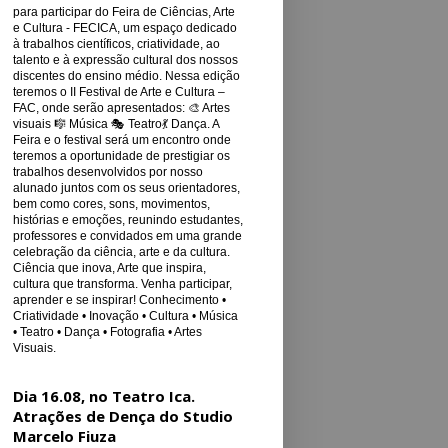
para participar do Feira de Ciências, Arte
e Cultura - FECICA, um espaço dedicado
à trabalhos científicos, criatividade, ao
talento e à expressão cultural dos nossos
discentes do ensino médio. Nessa edição
teremos o II Festival de Arte e Cultura –
FAC, onde serão apresentados: 🎨 Artes
visuais 🎼 Música 🎭 Teatro💃 Dança. A
Feira e o festival será um encontro onde
teremos a oportunidade de prestigiar os
trabalhos desenvolvidos por nosso
alunado juntos com os seus orientadores,
bem como cores, sons, movimentos,
histórias e emoções, reunindo estudantes,
professores e convidados em uma grande
celebração da ciência, arte e da cultura.
Ciência que inova, Arte que inspira,
cultura que transforma. Venha participar,
aprender e se inspirar! Conhecimento •
Criatividade • Inovação • Cultura • Música
• Teatro • Dança • Fotografia • Artes
Visuais.
Dia 16.08, no Teatro Ica.
Atrações de Dença do Studio
Marcelo Fiuza