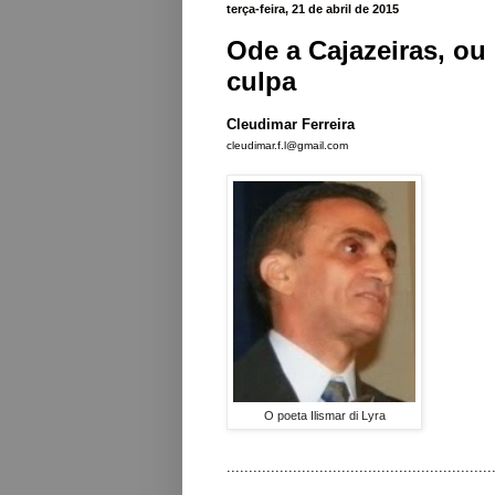
terça-feira, 21 de abril de 2015
Ode a Cajazeiras, ou
culpa
Cleudimar Ferreira
cleudimar.f.l@gmail.com
O poeta Ilismar di Lyra
............................................................