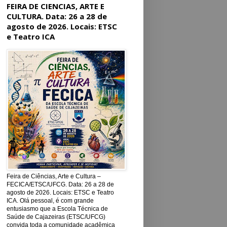
FEIRA DE CIENCIAS, ARTE E
CULTURA. Data: 26 a 28 de
agosto de 2026. Locais: ETSC
e Teatro ICA
Feira de Ciências, Arte e Cultura –
FECICA/ETSC/UFCG. Data: 26 a 28 de
agosto de 2026. Locais: ETSC e Teatro
ICA. Olá pessoal, é com grande
entusiasmo que a Escola Técnica de
Saúde de Cajazeiras (ETSC/UFCG)
convida toda a comunidade acadêmica