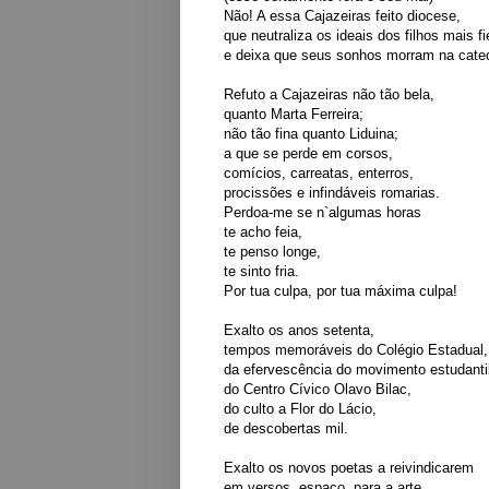
Não! A essa Cajazeiras feito diocese,
que neutraliza os ideais dos filhos mais fi
e deixa que seus sonhos morram na cated
Refuto a Cajazeiras não tão bela,
quanto Marta Ferreira;
não tão fina quanto Liduina;
a que se perde em corsos,
comícios, carreatas, enterros,
procissões e infindáveis romarias.
Perdoa-me se n`algumas horas
te acho feia,
te penso longe,
te sinto fria.
Por tua culpa, por tua máxima culpa!
Exalto os anos setenta,
tempos memoráveis do Colégio Estadual,
da efervescência do movimento estudantil
do Centro Cívico Olavo Bilac,
do culto a Flor do Lácio,
de descobertas mil.
Exalto os novos poetas a reivindicarem
em versos, espaço para a arte