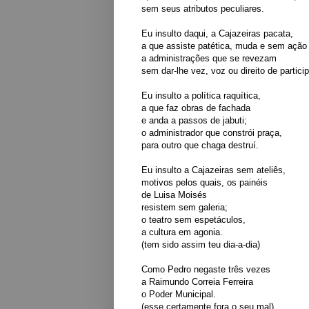
sem seus atributos peculiares.
Eu insulto daqui, a Cajazeiras pacata,
a que assiste patética, muda e sem ação
a administrações que se revezam
sem dar-lhe vez, voz ou direito de partici
Eu insulto a política raquítica,
a que faz obras de fachada
e anda a passos de jabuti;
o administrador que constrói praça,
para outro que chaga destruí.
Eu insulto a Cajazeiras sem ateliês,
motivos pelos quais, os painéis
de Luisa Moisés
resistem sem galeria;
o teatro sem espetáculos,
a cultura em agonia.
(tem sido assim teu dia-a-dia)
Como Pedro negaste três vezes
a Raimundo Correia Ferreira
o Poder Municipal.
(esse certamente fora o seu mal)