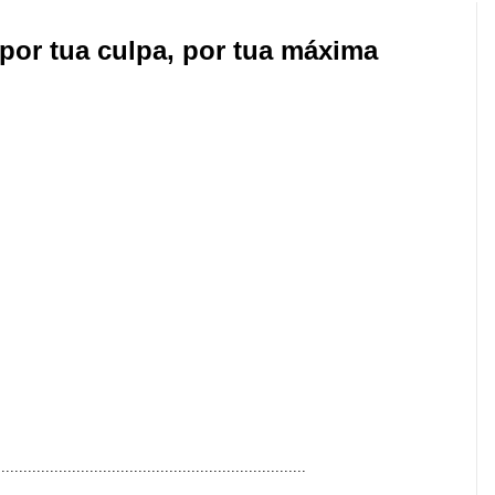
 por tua culpa, por tua máxima
......................................................................