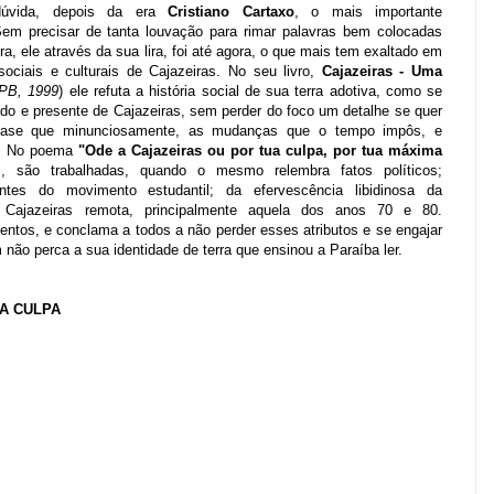
vida, depois da era
Cristiano Cartaxo
, o mais importante
em precisar de tanta louvação para rimar palavras bem colocadas
ura, ele através da sua lira, foi até agora, o que mais tem exaltado em
ociais e culturais de Cajazeiras. No seu livro,
Cajazeiras - Uma
FPB, 1999
) ele refuta a história social de sua terra adotiva, como se
o e presente de Cajazeiras, sem perder do foco um detalhe se quer
 quase que minunciosamente, as mudanças que o tempo impôs, e
.
No poema
"Ode a Cajazeiras ou por tua culpa, por tua máxima
, são trabalhadas, quando o mesmo relembra fatos políticos;
tes do movimento estudantil; da efervescência libidinosa da
 Cajazeiras remota, principalmente aquela dos anos 70 e 80.
ntos, e conclama a todos a não perder esses atributos e se engajar
não perca a sua identidade
de terra que ensinou a Paraíba ler.
A CULPA