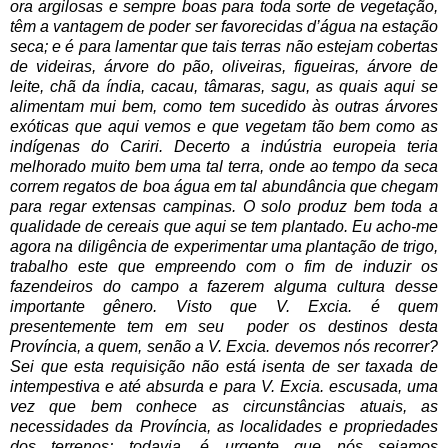
ora argilosas e sempre boas para toda sorte de vegetação,
têm a vantagem de poder ser favorecidas d’água na estação
seca; e é para lamentar que tais terras não estejam cobertas
de videiras, árvore do pão, oliveiras, figueiras, árvore de
leite, chã da índia, cacau, tâmaras, sagu, as quais aqui se
alimentam mui bem, como tem sucedido às outras árvores
exóticas que aqui vemos e que vegetam tão bem como as
indígenas do Cariri. Decerto a indústria europeia teria
melhorado muito bem uma tal terra, onde ao tempo da seca
correm regatos de boa água em tal abundância que chegam
para regar extensas campinas. O solo produz bem toda a
qualidade de cereais que aqui se tem plantado. Eu acho-me
agora na diligência de experimentar uma plantação de trigo,
trabalho este que empreendo com o fim de induzir os
fazendeiros do campo a fazerem alguma cultura desse
importante gênero. Visto que V. Excia. é quem
presentemente tem em seu poder os destinos desta
Província, a quem, senão a V. Excia. devemos nós recorrer?
Sei que esta requisição não está isenta de ser taxada de
intempestiva e até absurda e para V. Excia. escusada, uma
vez que bem conhece as circunstâncias atuais, as
necessidades da Província, as localidades e propriedades
dos terrenos; todavia, é urgente que nós sejamos