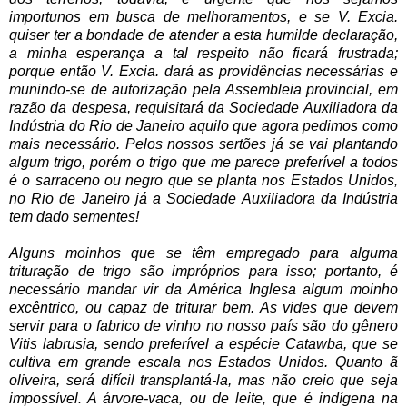
importunos em busca de melhoramentos, e se V. Excia.
quiser ter a bondade de atender a esta humilde declaração,
a minha esperança a tal respeito não ficará frustrada;
porque então V. Excia. dará as providências necessárias e
munindo-se de autorização pela Assembleia provincial, em
razão da despesa, requisitará da Sociedade Auxiliadora da
Indústria do Rio de Janeiro aquilo que agora pedimos como
mais necessário. Pelos nossos sertões já se vai plantando
algum trigo, porém o trigo que me parece preferível a todos
é o sarraceno ou negro que se planta nos Estados Unidos,
no Rio de Janeiro já a Sociedade Auxiliadora da Indústria
tem dado sementes!
Alguns moinhos que se têm empregado para alguma
trituração de trigo são impróprios para isso; portanto, é
necessário mandar vir da América Inglesa algum moinho
excêntrico, ou capaz de triturar bem. As vides que devem
servir para o fabrico de vinho no nosso país são do gênero
Vitis labrusia, sendo preferível a espécie Catawba, que se
cultiva em grande escala nos Estados Unidos. Quanto ã
oliveira, será difícil transplantá-la, mas não creio que seja
impossível. A árvore-vaca, ou de leite, que é indígena na