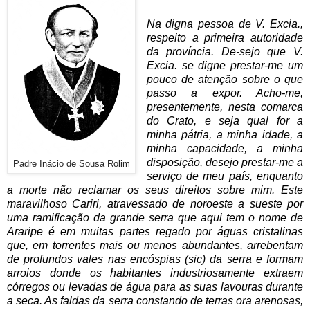
Na digna pessoa de V. Excia.,
respeito a primeira autoridade
da província. De-sejo que V.
Excia. se digne prestar-me um
pouco de atenção sobre o que
passo a expor. Acho-me,
presentemente, nesta comarca
do Crato, e seja qual for a
minha pátria, a minha idade, a
minha capacidade, a minha
disposição, desejo prestar-me a
Padre Inácio de Sousa Rolim
serviço de meu país, enquanto
a morte não reclamar os seus direitos sobre mim. Este
maravilhoso Cariri, atravessado de noroeste a sueste por
uma ramificação da grande serra que aqui tem o nome de
Araripe é em muitas partes regado por águas cristalinas
que, em torrentes mais ou menos abundantes, arrebentam
de profundos vales nas encóspias (sic) da serra e formam
arroios donde os habitantes industriosamente extraem
córregos ou levadas de água para as suas lavouras durante
a seca. As faldas da serra constando de terras ora arenosas,