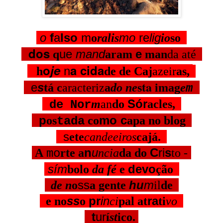
o
f
a
lso
m
mo
re
lig
o
ralis
io
so
dos
ue
mand
e
q
aram
man
da até
n
o
je
a cida
h
de de Caj
azeir
as,
ta i
e
s
tá c
aracteriz
a
do ne
s
mag
e
m
Sór
m
an
do
acles,
de Nor
p
mo c
os
co
apa no blog
tada
s
ete
candeeiros
cajá.
n
u
C
ri
s
A
rte a
ncia
da do
to -
mo
sím
devo
bolo
da fé
e
ção
ss
hu
m
de n
o
a gente
il
de
ss
pr
in
ra
e no
o
ci
pal
at
ti
vo
t
ur
í
st
ico.